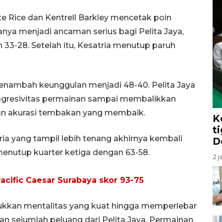
te Rice dan Kentrell Barkley mencetak poin
nya menjadi ancaman serius bagi Pelita Jaya,
3-28. Setelah itu, Kesatria menutup paruh
menambah keunggulan menjadi 48-40. Pelita Jaya
agresivitas permainan sampai membalikkan
an akurasi tembakan yang membaik.
K
ti
ia yang tampil lebih tenang akhirnya kembali
D
enutup kuarter ketiga dengan 63-58.
2 j
cific Caesar Surabaya skor 93-75
ukkan mentalitas yang kuat hingga memperlebar
n sejumlah peluang dari Pelita Jaya. Permainan