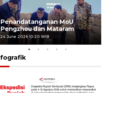
Penandatanganan MoU
Penanda
Pengzhou dan Mataram
Pengzhou
24 June 2026 10:20 WIB
23 June 2026 
nfografik