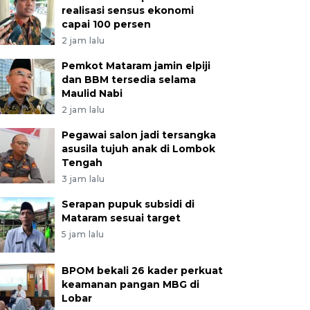
realisasi sensus ekonomi
capai 100 persen
2 jam lalu
Pemkot Mataram jamin elpiji
dan BBM tersedia selama
Maulid Nabi
2 jam lalu
Pegawai salon jadi tersangka
asusila tujuh anak di Lombok
Tengah
3 jam lalu
Serapan pupuk subsidi di
Mataram sesuai target
5 jam lalu
BPOM bekali 26 kader perkuat
keamanan pangan MBG di
Lobar