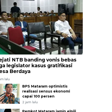
ejati NTB banding vonis bebas
ga legislator kasus gratifikasi
esa Berdaya
am lalu
BPS Mataram optimistis
realisasi sensus ekonomi
capai 100 persen
2 jam lalu
Pemkot Mataram jamin elpiji