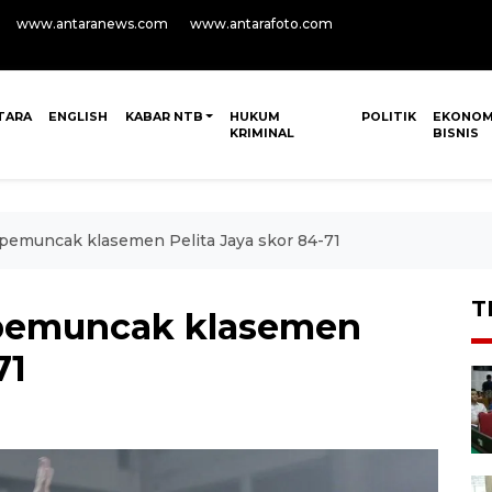
www.antaranews.com
www.antarafoto.com
TARA
ENGLISH
KABAR NTB
HUKUM
POLITIK
EKONOM
KRIMINAL
BISNIS
pemuncak klasemen Pelita Jaya skor 84-71
T
pemuncak klasemen
71