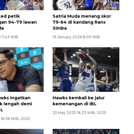
ed petik
Satria Muda menang skor
an 94-79 lawan
79-64 di kandang Rans
da
Simba
 7:43 WIB
19 January 2026 8:09 WIB
awks ingatkan
Hawks kembali ke jalur
k lengah demi
kemenangan di IBL
BL
Sinyal positif perekonomian
25 May 2025 18:23 WIB, 2025
Indonesia
 18:36 WIB, 2025