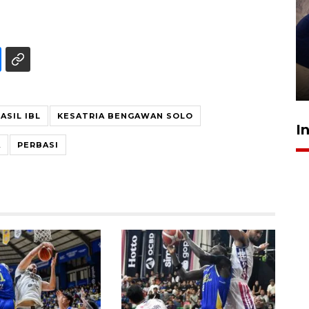
Sidang putusan terdakwa
pembunuhan Brigadir Nurhadi
10 March 2026 12:55 WIB
ASIL IBL
KESATRIA BENGAWAN SOLO
I
A
PERBASI