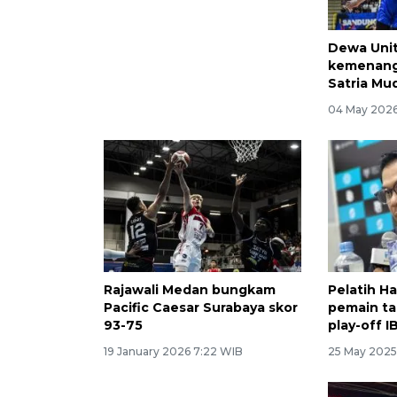
Hangtuah menang skor 108-
Dewa Unit
84 lawan Pacific Caesar
kemenang
Satria Mu
04 May 2026 7:46 WIB
04 May 2026
Rajawali Medan bungkam
Pelatih H
Pacific Caesar Surabaya skor
pemain ta
93-75
play-off I
19 January 2026 7:22 WIB
25 May 2025