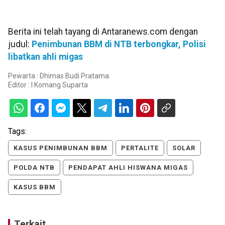
Berita ini telah tayang di Antaranews.com dengan
judul:
Penimbunan BBM di NTB terbongkar, Polisi
libatkan ahli migas
Pewarta : Dhimas Budi Pratama
Editor :
I Komang Suparta
Tags:
KASUS PENIMBUNAN BBM
PERTALITE
SOLAR
POLDA NTB
PENDAPAT AHLI HISWANA MIGAS
KASUS BBM
Terkait