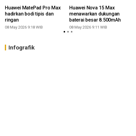
Huawei MatePad Pro Max
Huawei Nova 15 Max
hadirkan bodi tipis dan
menawarkan dukungan
ringan
baterai besar 8.500mAh
08 May 2026 9:18 WIB
08 May 2026 9:11 WIB
3
Infografik