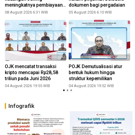
meningkatnya pembiayaan
dokumen bagi pergadaian
3
kendaraan
08 August 2026 6:31 WIB
05 August 2026 6:10 WIB
a
OJK mencatat transaksi
POJK Demutualisasi atur
kripto mencapai Rp28,58
bentuk hukum hingga
triliun pada Juni 2026
struktur kepemilikan
04 August 2026 19:55 WIB
04 August 2026 19:52 WIB
2
Infografik