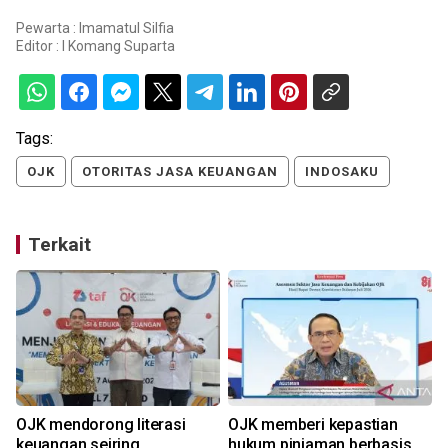
Pewarta : Imamatul Silfia
Editor :
I Komang Suparta
Tags:
OJK
OTORITAS JASA KEUANGAN
INDOSAKU
Terkait
OJK mendorong literasi
OJK memberi kepastian
keuangan seiring
hukum pinjaman berbasis