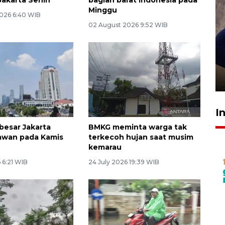
Minggu
026 6:40 WIB
02 August 2026 9:52 WIB
Sidang putusan terdakwa
pembunuhan Brigadir Nurhadi
10 March 2026 12:55 WIB
I
besar Jakarta
BMKG meminta warga tak
awan pada Kamis
terkecoh hujan saat musim
kemarau
 6:21 WIB
24 July 2026 19:39 WIB