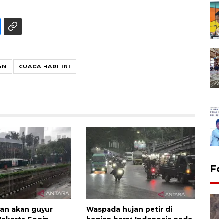
AN
CUACA HARI INI
F
gan akan guyur
Waspada hujan petir di
Jakarta Senin
bagian barat Indonesia pada