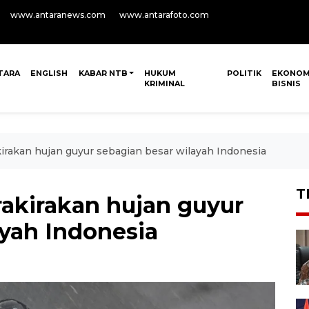
www.antaranews.com
www.antarafoto.com
TARA
ENGLISH
KABAR NTB
HUKUM
POLITIK
EKONOM
KRIMINAL
BISNIS
irakan hujan guyur sebagian besar wilayah Indonesia
T
rakirakan hujan guyur
ayah Indonesia