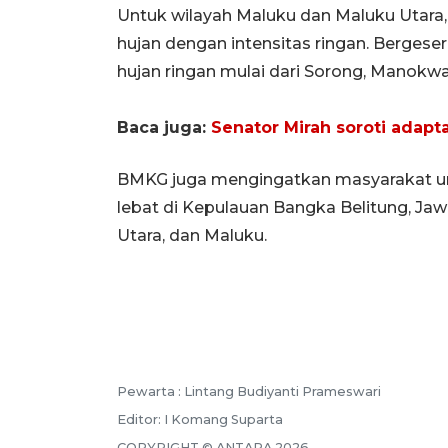
Untuk wilayah Maluku dan Maluku Utara
hujan dengan intensitas ringan. Bergese
hujan ringan mulai dari Sorong, Manokwar
Baca juga:
Senator Mirah soroti adapt
BMKG juga mengingatkan masyarakat unt
lebat di Kepulauan Bangka Belitung, Jaw
Utara, dan Maluku.
Pewarta :
Lintang Budiyanti Prameswari
Editor:
I Komang Suparta
COPYRIGHT ©
ANTARA
2026