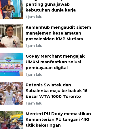
penting guna jawab
kebutuhan dunia kerja
1 jam lalu
Kemenhub mengaudit sistem
manajemen keselamatan
pascainsiden KMP Mutiara
1 jam lalu
GoPay Merchant mengajak
UMKM manfaatkan solusi
pembayaran digital
1 jam lalu
Petenis Swiatek dan
Sabalenka maju ke babak 16
besar WTA 1000 Toronto
1 jam lalu
Menteri PU Dody memastikan
Kementerian PU tangani 492
titik kekeringan