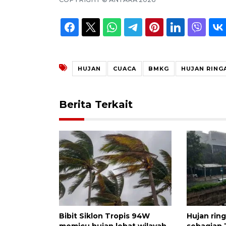
HUJAN
CUACA
BMKG
HUJAN RING
Berita Terkait
Bibit Siklon Tropis 94W
Hujan rin
memicu hujan lebat wilayah
sebagian 