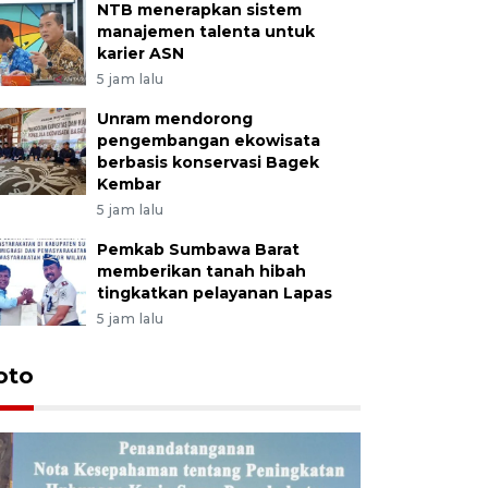
NTB menerapkan sistem
manajemen talenta untuk
karier ASN
5 jam lalu
Unram mendorong
pengembangan ekowisata
berbasis konservasi Bagek
Kembar
5 jam lalu
Pemkab Sumbawa Barat
memberikan tanah hibah
tingkatkan pelayanan Lapas
5 jam lalu
oto