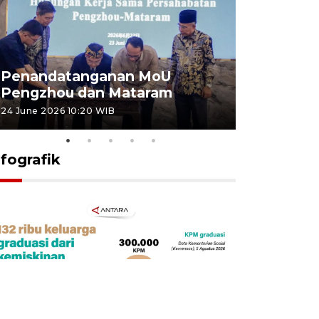
Penandatanganan MoU
Penanda
Pengzhou dan Mataram
Pengzhou
24 June 2026 10:20 WIB
23 June 2026 
nfografik