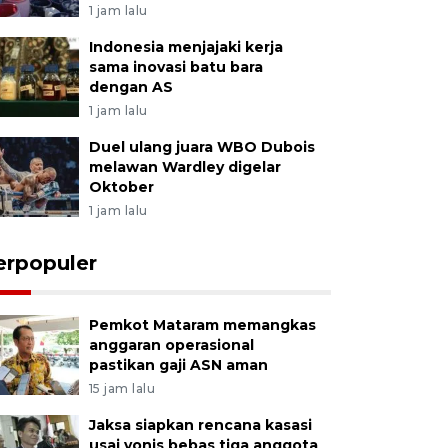
1 jam lalu
Indonesia menjajaki kerja
sama inovasi batu bara
dengan AS
1 jam lalu
Duel ulang juara WBO Dubois
melawan Wardley digelar
Oktober
1 jam lalu
erpopuler
Pemkot Mataram memangkas
anggaran operasional
pastikan gaji ASN aman
15 jam lalu
Jaksa siapkan rencana kasasi
usai vonis bebas tiga anggota