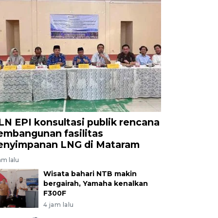
LN EPI konsultasi publik rencana
embangunan fasilitas
enyimpanan LNG di Mataram
am lalu
Wisata bahari NTB makin
bergairah, Yamaha kenalkan
F300F
4 jam lalu