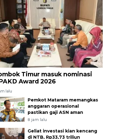
ombok Timur masuk nominasi
PAKD Award 2026
am lalu
Pemkot Mataram memangkas
anggaran operasional
pastikan gaji ASN aman
8 jam lalu
Geliat investasi kian kencang
di NTB, Rp33,73 triliun