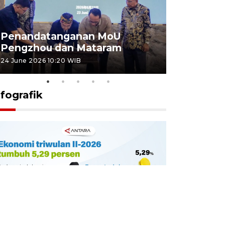
Penandatanganan MoU
Penanda
Pengzhou dan Mataram
Pengzhou
24 June 2026 10:20 WIB
23 June 2026 
nfografik