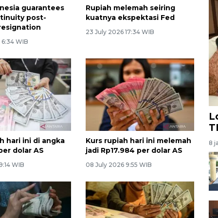
nesia guarantees
Rupiah melemah seiring
tinuity post-
kuatnya ekspektasi Fed
resignation
23 July 2026 17:34 WIB
6 6:34 WIB
L
T
h hari ini di angka
Kurs rupiah hari ini melemah
8 j
per dolar AS
jadi Rp17.984 per dolar AS
 9:14 WIB
08 July 2026 9:55 WIB