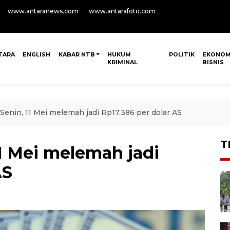
www.antaranews.com
www.antarafoto.com
TARA
ENGLISH
KABAR NTB
HUKUM
POLITIK
EKONOM
KRIMINAL
BISNIS
 Senin, 11 Mei melemah jadi Rp17.386 per dolar AS
T
11 Mei melemah jadi
AS