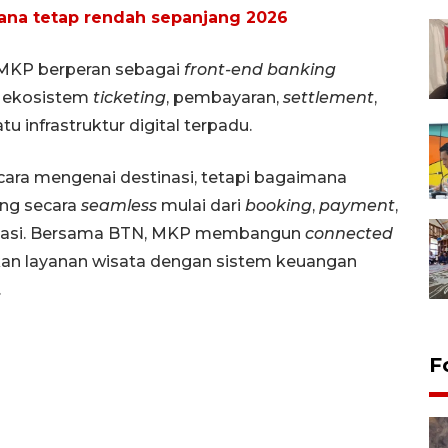
ana tetap rendah sepanjang 2026
 MKP berperan sebagai
front-end banking
 ekosistem
ticketing
, pembayaran,
settlement
,
u infrastruktur digital terpadu.
bicara mengenai destinasi, tetapi bagaimana
ng secara
seamless
mulai dari
booking
,
payment
,
stinasi. Bersama BTN, MKP membangun
connected
an layanan wisata dengan sistem keuangan
.
F