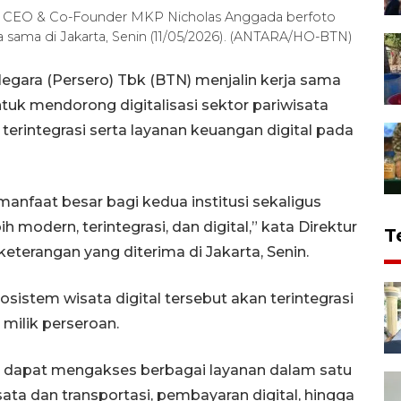
n CEO & Co-Founder MKP Nicholas Anggada berfoto
a sama di Jakarta, Senin (11/05/2026). (ANTARA/HO-BTN)
gara (Persero) Tbk (BTN) menjalin kerja sama
tuk mendorong digitalisasi sektor pariwisata
terintegrasi serta layanan keuangan digital pada
anfaat besar bagi kedua institusi sekaligus
 modern, terintegrasi, dan digital,” kata Direktur
T
terangan yang diterima di Jakarta, Senin.
istem wisata digital tersebut akan terintegrasi
s
milik perseroan.
ya dapat mengakses berbagai layanan dalam satu
sata dan transportasi, pembayaran digital, hingga