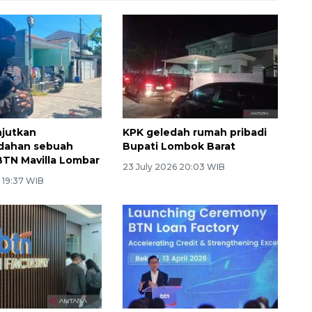
njutkan
KPK geledah rumah pribadi
dahan sebuah
Bupati Lombok Barat
BTN Mavilla Lombar
23 July 2026 20:03 WIB
 19:37 WIB
Ekspedisi Rupiah Berdaulat