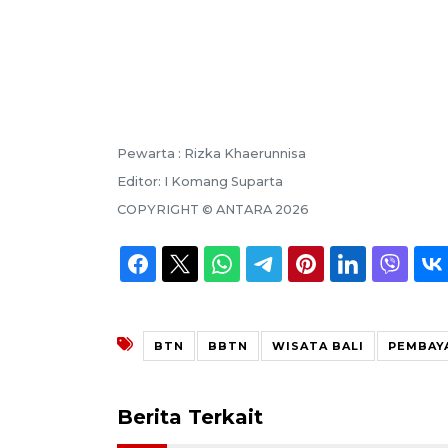
Pewarta :
Rizka Khaerunnisa
Editor:
I Komang Suparta
COPYRIGHT ©
ANTARA
2026
BTN
BBTN
WISATA BALI
PEMBAYA
Berita Terkait