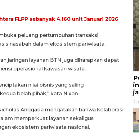
tera FLPP sebanyak 4.160 unit Januari 2026
membuka peluang pertumbuhan transaksi,
sis nasabah dalam ekosistem pariwisata.
l dan jaringan layanan BTN juga diharapkan dapat
siensi operasional kawasan wisata.
P
i
nciptakan nilai bisnis yang saling
j
edua belah pihak,” kata Nixon.
2 j
Nicholas Anggada mengatakan bahwa kolaborasi
dalam memperkuat layanan sekaligus
gan ekosistem pariwisata nasional.