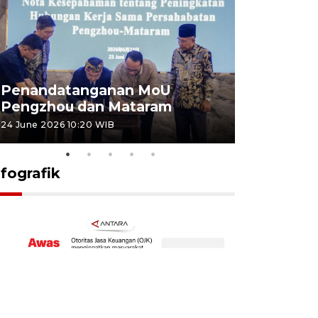
Penandatanganan MoU
Penanda
Pengzhou dan Mataram
Pengzhou
24 June 2026 10:20 WIB
23 June 2026 
nfografik