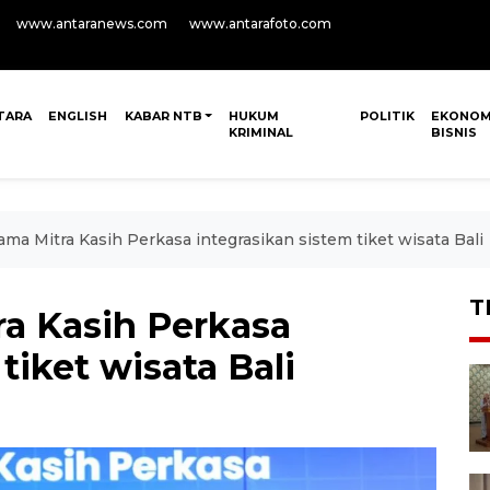
www.antaranews.com
www.antarafoto.com
TARA
ENGLISH
KABAR NTB
HUKUM
POLITIK
EKONOM
KRIMINAL
BISNIS
ama Mitra Kasih Perkasa integrasikan sistem tiket wisata Bali
T
ra Kasih Perkasa
tiket wisata Bali