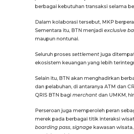
berbagai kebutuhan transaksi selama ber
Dalam kolaborasi tersebut, MKP berper
Sementara itu, BTN menjadi
exclusive b
maupun nontunai.
Seluruh proses
settlement
juga ditempa
ekosistem keuangan yang lebih terintegra
Selain itu, BTN akan menghadirkan berb
dan pelabuhan, di antaranya ATM dan C
QRIS BTN bagi
merchant
dan UMKM, hing
Perseroan juga memperoleh peran seba
merek pada berbagai titik interaksi wisa
boarding pass
,
signage
kawasan wisata, 