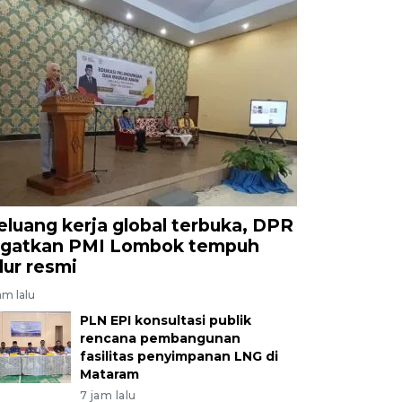
eluang kerja global terbuka, DPR
ngatkan PMI Lombok tempuh
alur resmi
am lalu
PLN EPI konsultasi publik
rencana pembangunan
fasilitas penyimpanan LNG di
Mataram
7 jam lalu