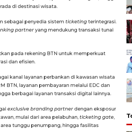
ada di destinasi wisata.
an sebagai penyedia sistem
ticketing
terintegrasi.
anking partner
yang mendukung transaksi tunai
tkan pada rekening BTN untuk memperkuat
si dan efisien.
agai kanal layanan perbankan di kawasan wisata
RM BTN, layanan pembayaran melalui EDC dan
ga berbagai layanan transaksi digital lainnya.
gai
exclusive branding partner
dengan eksposur
T
tawan, mulai dari area pelabuhan,
ticketing gate
,
area tunggu penumpang, hingga fasilitas