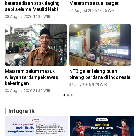
ketersediaan stok daging
Mataram sesuai target
sapi selama Maulid Nabi
06 August 2026 13:25 WIB
08 August 2026 14:35 WIB
0
Mataram belum masuk
NTB gelar lelang buah
wilayah terdampak awas
pinang perdana di Indonesia
kekeringan
31 July 2026 9:29 WIB
03 August 2026 21:30 WIB
Infografik