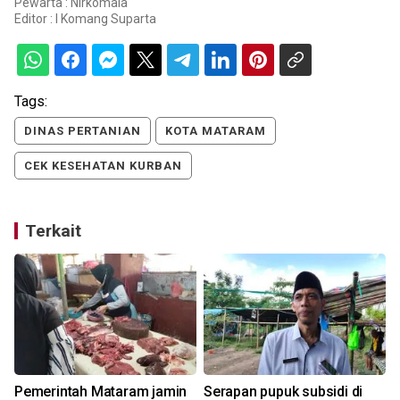
Pewarta : Nirkomala
Editor :
I Komang Suparta
Tags:
DINAS PERTANIAN
KOTA MATARAM
CEK KESEHATAN KURBAN
Terkait
Pemerintah Mataram jamin
Serapan pupuk subsidi di