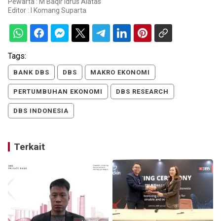
Pewarta : M Baqir Idrus Alatas
Editor :
I Komang Suparta
Tags:
BANK DBS
DBS
MAKRO EKONOMI
PERTUMBUHAN EKONOMI
DBS RESEARCH
DBS INDONESIA
Terkait