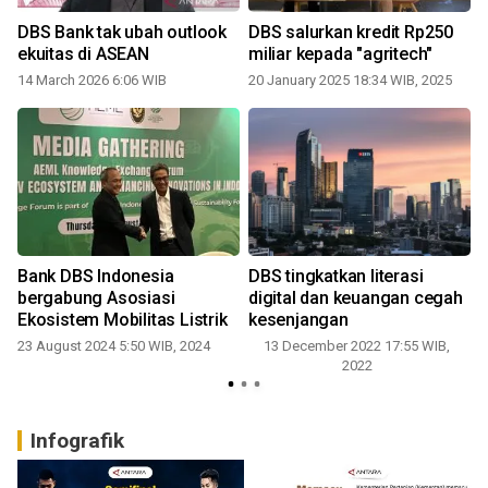
DBS Bank tak ubah outlook
DBS salurkan kredit Rp250
ekuitas di ASEAN
miliar kepada "agritech"
14 March 2026 6:06 WIB
20 January 2025 18:34 WIB, 2025
Bank DBS Indonesia
DBS tingkatkan literasi
bergabung Asosiasi
digital dan keuangan cegah
Ekosistem Mobilitas Listrik
kesenjangan
23 August 2024 5:50 WIB, 2024
13 December 2022 17:55 WIB,
2022
1
Infografik