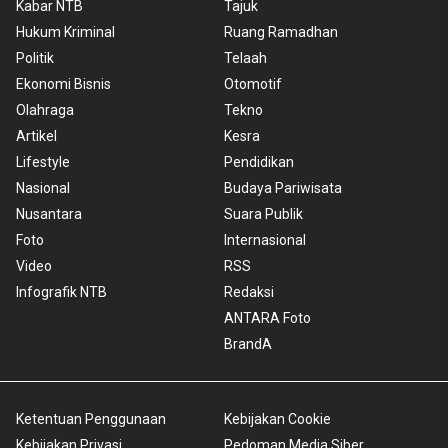
Kabar NTB
Tajuk
Hukum Kriminal
Ruang Ramadhan
Politik
Telaah
Ekonomi Bisnis
Otomotif
Olahraga
Tekno
Artikel
Kesra
Lifestyle
Pendidikan
Nasional
Budaya Pariwisata
Nusantara
Suara Publik
Foto
Internasional
Video
RSS
Infografik NTB
Redaksi
ANTARA Foto
BrandA
Ketentuan Penggunaan
Kebijakan Cookie
Kebijakan Privasi
Pedoman Media Siber