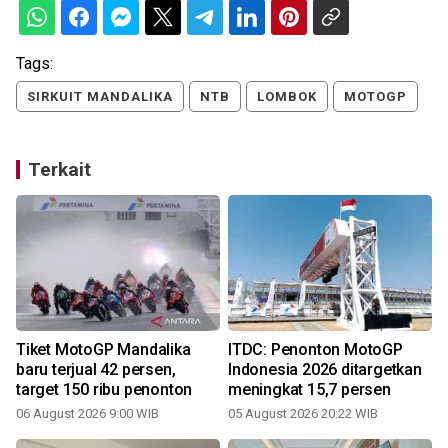
Tags:
SIRKUIT MANDALIKA
NTB
LOMBOK
MOTOGP
Terkait
Tiket MotoGP Mandalika
ITDC: Penonton MotoGP
baru terjual 42 persen,
Indonesia 2026 ditargetkan
target 150 ribu penonton
meningkat 15,7 persen
06 August 2026 9:00 WIB
05 August 2026 20:22 WIB
3