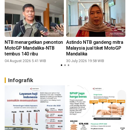
NTB menargetkan penonton
Astindo NTB gandeng mitra
MotoGP Mandalika-NTB
Malaysia jual tiket MotoGP
tembus 140 ribu
Mandalika
04 August 2026 5:41 WIB
30 July 2026 19:58 WIB
2
Infografik