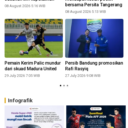
bersama Persita Tangerang
08 August 2026 5:16 WIB
08 August 2026 5:13 WIB
2
n
Pemain Kerim Palic mundur
Persib Bandung promosikan
dari skuad Madura United
Rafi Rasyiq
29 July 2026 7:05 WIB
27 July 2026 9:08 WIB
2
Infografik