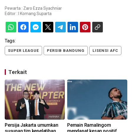
Pewarta : Zaro Ezza Syachniar
Editor :
I Komang Suparta
Tags:
SUPER LEAGUE
PERSIB BANDUNG
LISENSI AFC
Terkait
Persija Jakarta umumkan
Pemain Ramalingom
susunan tim kepelatihan
mendapat kesan positif