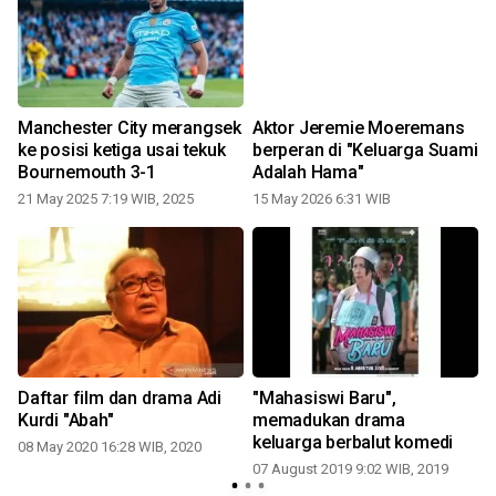
Manchester City merangsek
Aktor Jeremie Moeremans
ke posisi ketiga usai tekuk
berperan di "Keluarga Suami
Bournemouth 3-1
Adalah Hama"
21 May 2025 7:19 WIB, 2025
15 May 2026 6:31 WIB
n
Daftar film dan drama Adi
"Mahasiswi Baru",
Kurdi "Abah"
memadukan drama
keluarga berbalut komedi
08 May 2020 16:28 WIB, 2020
07 August 2019 9:02 WIB, 2019
1