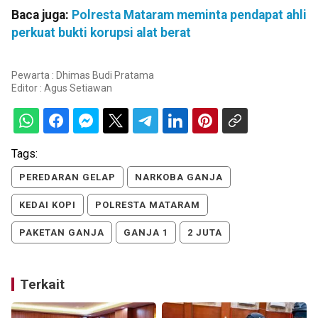
Baca juga:
Polresta Mataram meminta pendapat ahli
perkuat bukti korupsi alat berat
Pewarta : Dhimas Budi Pratama
Editor :
Agus Setiawan
Tags:
PEREDARAN GELAP
NARKOBA GANJA
KEDAI KOPI
POLRESTA MATARAM
PAKETAN GANJA
GANJA 1
2 JUTA
Terkait