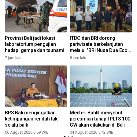
Provinsi Bali jadi lokasi
ITDC dan BRI dorong
laboratorium pengujian
pariwisata berkelanjutan
hadapi gempa dan tsunami
melalui "BRI Nusa Dua Eco
Market 2026"
7 jam lalu
8 jam lalu
BPS Bali mengingatkan
Menteri Bahlil menyebut
ketimpangan rendah tak
peresmian tahap I PLTS 100
selalu baik
GW akan dilakukan di Bali
06 August 2026 6:59 WIB
04 August 2026 5:42 WIB
3