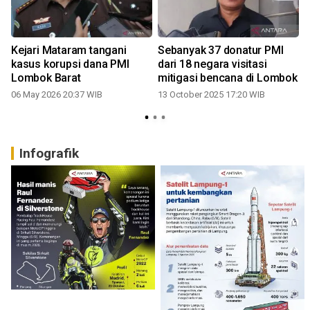
Kejari Mataram tangani
Sebanyak 37 donatur PMI
i
kasus korupsi dana PMI
dari 18 negara visitasi
Lombok Barat
mitigasi bencana di Lombok
06 May 2026 20:37 WIB
13 October 2025 17:20 WIB
Infografik