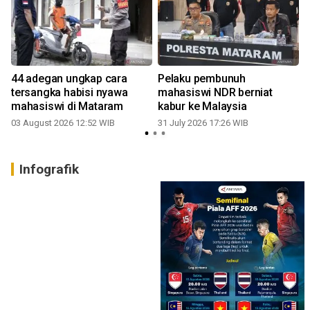
B
44 adegan ungkap cara
Pelaku pembunuh
n
tersangka habisi nyawa
mahasiswi NDR berniat
mahasiswi di Mataram
kabur ke Malaysia
03 August 2026 12:52 WIB
31 July 2026 17:26 WIB
3
Infografik