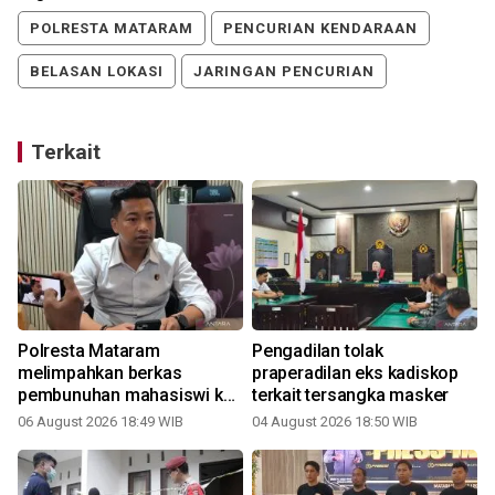
POLRESTA MATARAM
PENCURIAN KENDARAAN
BELASAN LOKASI
JARINGAN PENCURIAN
Terkait
Polresta Mataram
Pengadilan tolak
melimpahkan berkas
praperadilan eks kadiskop
pembunuhan mahasiswi ke
terkait tersangka masker
jaksa
06 August 2026 18:49 WIB
04 August 2026 18:50 WIB
3