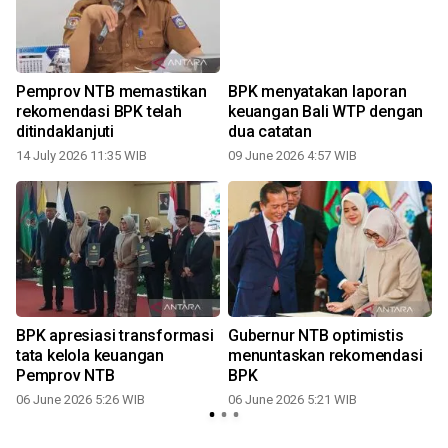
Pemprov NTB memastikan
BPK menyatakan laporan
rekomendasi BPK telah
keuangan Bali WTP dengan
ditindaklanjuti
dua catatan
14 July 2026 11:35 WIB
09 June 2026 4:57 WIB
0
BPK apresiasi transformasi
Gubernur NTB optimistis
tata kelola keuangan
menuntaskan rekomendasi
Pemprov NTB
BPK
06 June 2026 5:26 WIB
06 June 2026 5:21 WIB