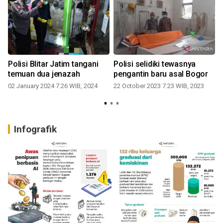
Polisi Blitar Jatim tangani
Polisi selidiki tewasnya
s
temuan dua jenazah
pengantin baru asal Bogor
02 January 2024 7:26 WIB, 2024
22 October 2023 7:23 WIB, 2023
2
Infografik