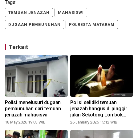
Tags:
TEMUAN JENAZAH
MAHASISWI
DUGAAN PEMBUNUHAN
POLRESTA MATARAM
Terkait
Polisi menelusuri dugaan
Polisi selidiki temuan
pembunuhan dari temuan
jenazah hangus di pinggir
jenazah mahasiswi
jalan Sekotong Lombok
Barat
18 May 2026 19:03 WIB
26 January 2026 15:12 WIB
2