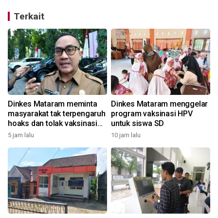
Terkait
Dinkes Mataram meminta
Dinkes Mataram menggelar
masyarakat tak terpengaruh
program vaksinasi HPV
hoaks dan tolak vaksinasi
untuk siswa SD
HPV
5 jam lalu
10 jam lalu