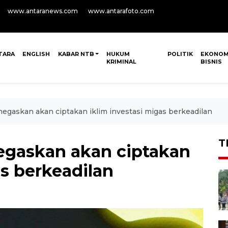
www.antaranews.com
www.antarafoto.com
TARA
ENGLISH
KABAR NTB
HUKUM
POLITIK
EKONOM
KRIMINAL
BISNIS
gaskan akan ciptakan iklim investasi migas berkeadilan
T
gaskan akan ciptakan
as berkeadilan