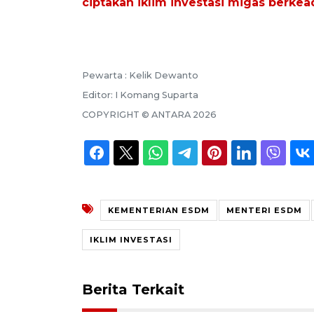
ciptakan iklim investasi migas berkea
Pewarta :
Kelik Dewanto
Editor:
I Komang Suparta
COPYRIGHT ©
ANTARA
2026
KEMENTERIAN ESDM
MENTERI ESDM
IKLIM INVESTASI
Berita Terkait