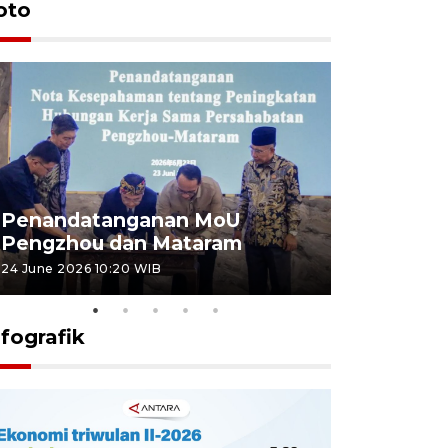
oto
Penandatanganan MoU
Penanda
Pengzhou dan Mataram
Pengzhou
24 June 2026 10:20 WIB
23 June 2026 
nfografik