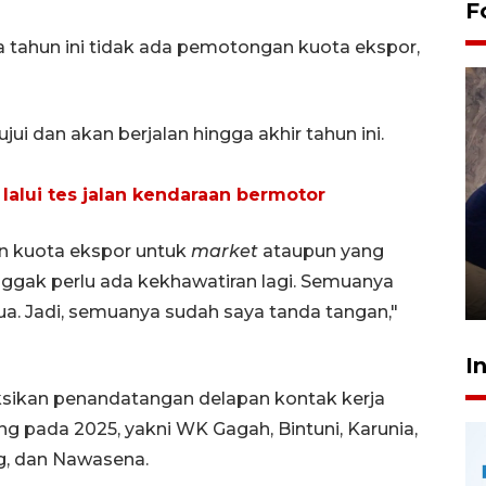
F
 tahun ini tidak ada pemotongan kuota ekspor,
ui dan akan berjalan hingga akhir tahun ini.
lalui tes jalan kendaraan bermotor
Sidang putusan terdakwa
an kuota ekspor untuk
market
ataupun yang
pembunuhan Brigadir Nurhadi
 nggak perlu ada kekhawatiran lagi. Semuanya
10 March 2026 12:55 WIB
a. Jadi, semuanya sudah saya tanda tangan,"
I
ksikan penandatangan delapan kontak kerja
ng pada 2025, yakni WK Gagah, Bintuni, Karunia,
g, dan Nawasena.