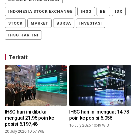
INDONESIA STOCK EXCHANGE
IHSG
BEI
IDX
STOCK
MARKET
BURSA
INVESTASI
IHSG HARI INI
Terkait
IHSG hari ini dibuka
IHSG hari ini menguat 14,78
menguat 21,95 poin ke
poin ke posisi 6.056
posisi 6.197,48
16 July 2026 10:49 WIB
20 July 2026 10:57 WIB
0