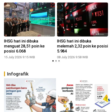
IHSG hari ini dibuka
IHSG hari ini dibuka
menguat 28,51 poin ke
melemah 2,32 poin ke posisi
posisi 6.068
5.984
15 July 2026 9:15 WIB
08 July 2026 9:58 WIB
0
Infografik