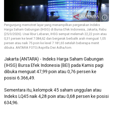
Pengunjung memotret layar yang menampilkan pergerakan Indeks
Harga Saham Gabungan (IHSG) di Bursa Efek Indonesia, Jakarta, Rabu
(25/3/2026). Usai libur Lebaran, IHSG sempat melemah 22,22 poin atau
0,31 persen ke level 7.084,62 dan bergerak berbalik arah menguat 1,05
persen atau naik 75 poin ke level 7.181,65 setelah beberapa menit
dibuka. ANTARA FOTO/Asprilla Dwi Adha/tom.
Jakarta (ANTARA) - Indeks Harga Saham Gabungan
(IHSG) Bursa Efek Indonesia (BEI) pada Kamis pagi
dibuka menguat 47,99 poin atau 0,76 persen ke
posisi 6.366,49.
Sementara itu, kelompok 45 saham unggulan atau
Indeks LQ45 naik 4,28 poin atau 0,68 persen ke posisi
634,96.