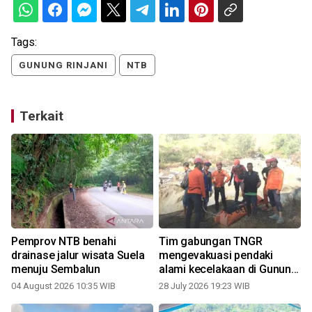
Tags:
GUNUNG RINJANI
NTB
Terkait
Pemprov NTB benahi
Tim gabungan TNGR
drainase jalur wisata Suela
mengevakuasi pendaki
menuju Sembalun
alami kecelakaan di Gunung
Rinjani
04 August 2026 10:35 WIB
28 July 2026 19:23 WIB