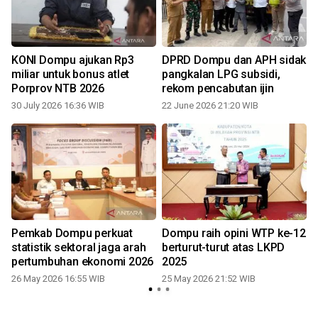
i
KONI Dompu ajukan Rp3
DPRD Dompu dan APH sidak
miliar untuk bonus atlet
pangkalan LPG subsidi,
Porprov NTB 2026
rekom pencabutan ijin
30 July 2026 16:36 WIB
22 June 2026 21:20 WIB
Pemkab Dompu perkuat
Dompu raih opini WTP ke-12
statistik sektoral jaga arah
berturut-turut atas LKPD
pertumbuhan ekonomi 2026
2025
26 May 2026 16:55 WIB
25 May 2026 21:52 WIB