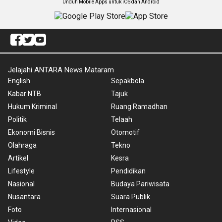
Unduh Mobile Apps untuk iOS dan Android
Jelajahi ANTARA News Mataram
English
Sepakbola
Kabar NTB
Tajuk
Hukum Kriminal
Ruang Ramadhan
Politik
Telaah
Ekonomi Bisnis
Otomotif
Olahraga
Tekno
Artikel
Kesra
Lifestyle
Pendidikan
Nasional
Budaya Pariwisata
Nusantara
Suara Publik
Foto
Internasional