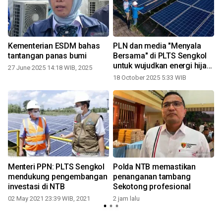
Kementerian ESDM bahas
PLN dan media "Menyala
n
tantangan panas bumi
Bersama" di PLTS Sengkol
untuk wujudkan energi hijau
27 June 2025 14:18 WIB, 2025
NTB
18 October 2025 5:33 WIB
3
Menteri PPN: PLTS Sengkol
Polda NTB memastikan
mendukung pengembangan
penanganan tambang
investasi di NTB
Sekotong profesional
02 May 2021 23:39 WIB, 2021
2 jam lalu
3