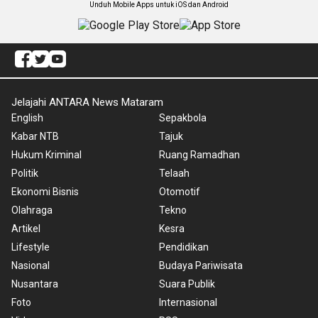
Unduh Mobile Apps untuk iOS dan Android
Jelajahi ANTARA News Mataram
English
Sepakbola
Kabar NTB
Tajuk
Hukum Kriminal
Ruang Ramadhan
Politik
Telaah
Ekonomi Bisnis
Otomotif
Olahraga
Tekno
Artikel
Kesra
Lifestyle
Pendidikan
Nasional
Budaya Pariwisata
Nusantara
Suara Publik
Foto
Internasional