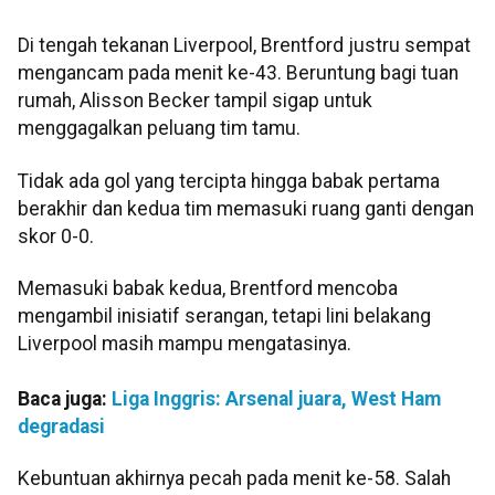
Di tengah tekanan Liverpool, Brentford justru sempat
mengancam pada menit ke-43. Beruntung bagi tuan
rumah, Alisson Becker tampil sigap untuk
menggagalkan peluang tim tamu.
Tidak ada gol yang tercipta hingga babak pertama
berakhir dan kedua tim memasuki ruang ganti dengan
skor 0-0.
Memasuki babak kedua, Brentford mencoba
mengambil inisiatif serangan, tetapi lini belakang
Liverpool masih mampu mengatasinya.
Baca juga:
Liga Inggris: Arsenal juara, West Ham
degradasi
​​​Kebuntuan akhirnya pecah pada menit ke-58. Salah