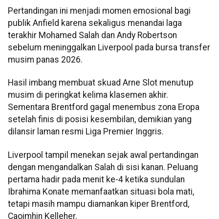
Pertandingan ini menjadi momen emosional bagi
publik Anfield karena sekaligus menandai laga
terakhir Mohamed Salah dan Andy Robertson
sebelum meninggalkan Liverpool pada bursa transfer
musim panas 2026.
Hasil imbang membuat skuad Arne Slot menutup
musim di peringkat kelima klasemen akhir.
Sementara Brentford gagal menembus zona Eropa
setelah finis di posisi kesembilan, demikian yang
dilansir laman resmi Liga Premier Inggris.
Liverpool tampil menekan sejak awal pertandingan
dengan mengandalkan Salah di sisi kanan. Peluang
pertama hadir pada menit ke-4 ketika sundulan
Ibrahima Konate memanfaatkan situasi bola mati,
tetapi masih mampu diamankan kiper Brentford,
Caoimhin Kelleher.