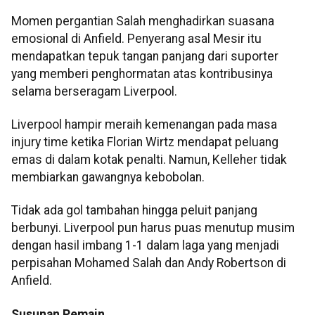
Momen pergantian Salah menghadirkan suasana
emosional di Anfield. Penyerang asal Mesir itu
mendapatkan tepuk tangan panjang dari suporter
yang memberi penghormatan atas kontribusinya
selama berseragam Liverpool.
Liverpool hampir meraih kemenangan pada masa
injury time ketika Florian Wirtz mendapat peluang
emas di dalam kotak penalti. Namun, Kelleher tidak
membiarkan gawangnya kebobolan.
Tidak ada gol tambahan hingga peluit panjang
berbunyi. Liverpool pun harus puas menutup musim
dengan hasil imbang 1-1 dalam laga yang menjadi
perpisahan Mohamed Salah dan Andy Robertson di
Anfield.
Susunan Pemain