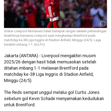
Striker Liverpool Mohamed Salah bertepuk tangan setelah pertandingan
terakhirnya bersama Liverpool saat menghadapi Brentford pada
matchday ke-38 Liga Inggris di Stadion Anfield, Minggu (24/5). Laga
berakhir imbang 1-1. (X/LFC)
Jakarta (ANTARA) - Liverpool mengakhiri musim
2025/26 dengan hasil tidak memuaskan setelah
ditahan imbang 1-1 melawan Brentford pada
matchday ke-38 Liga Inggris di Stadion Anfield,
Minggu (24/5).
The Reds sempat unggul melalui gol Curtis Jones
sebelum gol Kevin Schade menyamakan kedudukan
untuk Brentford.