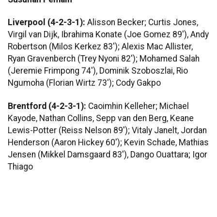
Liverpool (4-2-3-1):
Alisson Becker; Curtis Jones,
Virgil van Dijk, Ibrahima Konate (Joe Gomez 89'), Andy
Robertson (Milos Kerkez 83'); Alexis Mac Allister,
Ryan Gravenberch (Trey Nyoni 82'); Mohamed Salah
(Jeremie Frimpong 74'), Dominik Szoboszlai, Rio
Ngumoha (Florian Wirtz 73'); Cody Gakpo
Brentford (4-2-3-1):
Caoimhin Kelleher; Michael
Kayode, Nathan Collins, Sepp van den Berg, Keane
Lewis-Potter (Reiss Nelson 89'); Vitaly Janelt, Jordan
Henderson (Aaron Hickey 60'); Kevin Schade, Mathias
Jensen (Mikkel Damsgaard 83'), Dango Ouattara; Igor
Thiago