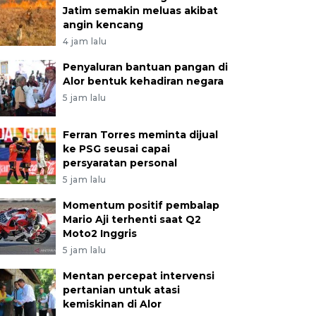
Jatim semakin meluas akibat
angin kencang
4 jam lalu
Penyaluran bantuan pangan di
Alor bentuk kehadiran negara
5 jam lalu
Ferran Torres meminta dijual
ke PSG seusai capai
persyaratan personal
5 jam lalu
Momentum positif pembalap
Mario Aji terhenti saat Q2
Moto2 Inggris
5 jam lalu
Mentan percepat intervensi
pertanian untuk atasi
kemiskinan di Alor