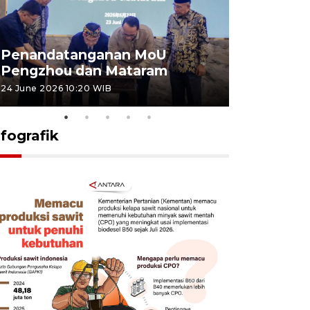
Penandatanganan MoU
Penanda
Pengzhou dan Mataram
Pengzhou
24 June 2026 10:20 WIB
23 June 2026 
nfografik