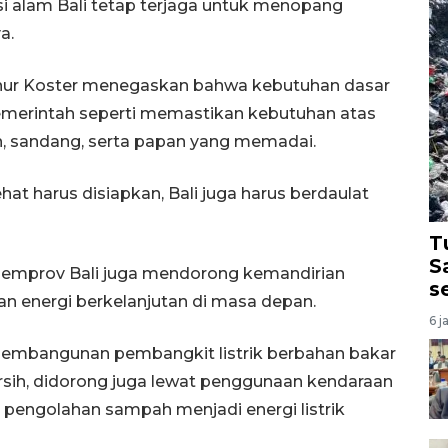
si alam Bali tetap terjaga untuk menopang
a.
nur Koster menegaskan bahwa kebutuhan dasar
emerintah seperti memastikan kebutuhan atas
an, sandang, serta papan yang memadai.
ehat harus disiapkan, Bali juga harus berdaulat
T
S
Pemprov Bali juga mendorong kemandirian
s
an energi berkelanjutan di masa depan.
6 j
 pembangunan pembangkit listrik berbahan bakar
rsih, didorong juga lewat penggunaan kendaraan
an pengolahan sampah menjadi energi listrik