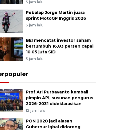
5 jam lalu
Pebalap Jorge Martin juara
sprint MotoGP Inggris 2026
5 jam lalu
BEI mencatat investor saham
bertumbuh 16,83 persen capai
10,05 juta SID
5 jam lalu
erpopuler
Prof Ari Purbayanto kembali
pimpin API, susunan pengurus
2026-2031 dideklarasikan
12 jam lalu
PON 2028 jadi alasan
Gubernur Iqbal didorong