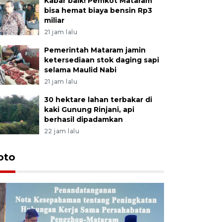
Kabar baik! Pemkot Mataram
bisa hemat biaya bensin Rp3
miliar
21 jam lalu
Pemerintah Mataram jamin
ketersediaan stok daging sapi
selama Maulid Nabi
21 jam lalu
30 hektare lahan terbakar di
kaki Gunung Rinjani, api
berhasil dipadamkan
22 jam lalu
oto