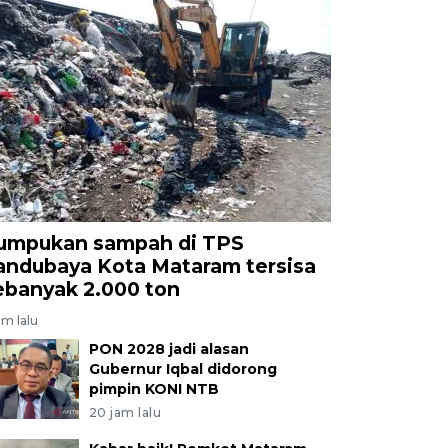
umpukan sampah di TPS
andubaya Kota Mataram tersisa
ebanyak 2.000 ton
am lalu
PON 2028 jadi alasan
Gubernur Iqbal didorong
pimpin KONI NTB
20 jam lalu