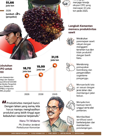
Transaksi
Memacu produksi sawit untuk
2026 mel
penuhi kebutuhan
triliun