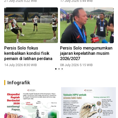
21 July 2026 5:22 WIB
17 July 2026 5:44 WIB
u
Persis Solo fokus
Persis Solo mengumumkan
kembalikan kondisi fisik
jajaran kepelatihan musim
pemain di latihan perdana
2026/2027
14 July 2026 8:30 WIB
08 July 2026 5:15 WIB
1
Infografik