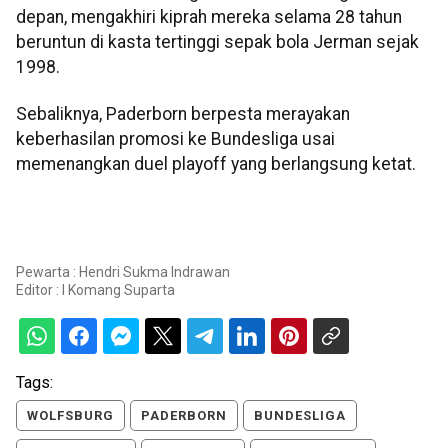
depan, mengakhiri kiprah mereka selama 28 tahun
beruntun di kasta tertinggi sepak bola Jerman sejak
1998.
Sebaliknya, Paderborn berpesta merayakan
keberhasilan promosi ke Bundesliga usai
memenangkan duel playoff yang berlangsung ketat.
Pewarta : Hendri Sukma Indrawan
Editor :
I Komang Suparta
Tags:
WOLFSBURG
PADERBORN
BUNDESLIGA