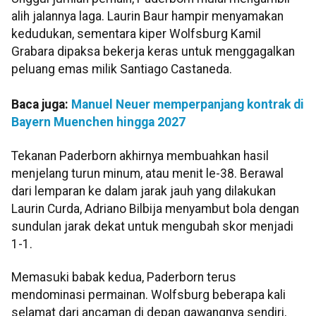
alih jalannya laga. Laurin Baur hampir menyamakan
kedudukan, sementara kiper Wolfsburg Kamil
Grabara dipaksa bekerja keras untuk menggagalkan
peluang emas milik Santiago Castaneda.
Baca juga:
Manuel Neuer memperpanjang kontrak di
Bayern Muenchen hingga 2027
Tekanan Paderborn akhirnya membuahkan hasil
menjelang turun minum, atau menit le-38. Berawal
dari lemparan ke dalam jarak jauh yang dilakukan
Laurin Curda, Adriano Bilbija menyambut bola dengan
sundulan jarak dekat untuk mengubah skor menjadi
1-1.
Memasuki babak kedua, Paderborn terus
mendominasi permainan. Wolfsburg beberapa kali
selamat dari ancaman di depan gawangnya sendiri,