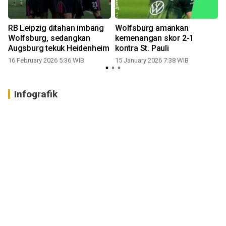
RB Leipzig ditahan imbang
Wolfsburg amankan
Wolfsburg, sedangkan
kemenangan skor 2-1
Augsburg tekuk Heidenheim
kontra St. Pauli
16 February 2026 5:36 WIB
15 January 2026 7:38 WIB
Infografik