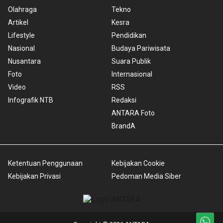
Olahraga
Tekno
Artikel
Kesra
Lifestyle
Pendidikan
Nasional
Budaya Pariwisata
Nusantara
Suara Publik
Foto
Internasional
Video
RSS
Infografik NTB
Redaksi
ANTARA Foto
BrandA
Ketentuan Penggunaan
Kebijakan Cookie
Kebijakan Privasi
Pedoman Media Siber