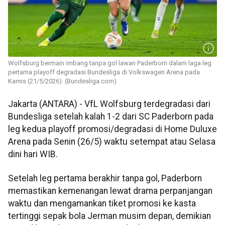
Wolfsburg bermain imbang tanpa gol lawan Paderborn dalam laga leg
pertama playoff degradasi Bundesliga di Volkswagen Arena pada
Kamis (21/5/2026). (Bundesliga.com)
Jakarta (ANTARA) - VfL Wolfsburg terdegradasi dari
Bundesliga setelah kalah 1-2 dari SC Paderborn pada
leg kedua playoff promosi/degradasi di Home Duluxe
Arena pada Senin (26/5) waktu setempat atau Selasa
dini hari WIB.
Setelah leg pertama berakhir tanpa gol, Paderborn
memastikan kemenangan lewat drama perpanjangan
waktu dan mengamankan tiket promosi ke kasta
tertinggi sepak bola Jerman musim depan, demikian