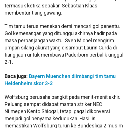
termasuk ketika sepakan Sebastian Klaas
membentur tiang gawang.
Tim tamu terus menekan demi mencari gol penentu.
Gol kemenangan yang ditunggu akhirnya hadir pada
masa perpanjangan waktu. Sven Michel mengirim
umpan silang akurat yang disambut Laurin Curda di
tiang jauh untuk membawa Paderborn berbalik unggul
2-1.
Baca juga:
Bayern Muenchen diimbangi tim tamu
Heidenheim skor 3-3
Wolfsburg berusaha bangkit pada menit-menit akhir.
Peluang sempat didapat mantan striker NEC
Nijmegen Kento Shiogai, tetapi gagal dikonversi
menjadi gol penyama kedudukan. Hasil ini
memastikan Wolfsburg turun ke Bundesliga 2 musim