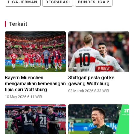
LIGA JERMAN
DEGRADASI
BUNDESLIGA 2
Terkait
2
Bayern Muenchen
Stuttgart pesta gol ke
mengamankan kemenangan
gawang Wolfsburg
tipis dari Wolfsburg
02 March 2026 8:33 WIB
10 May 2026 6:11 WIB