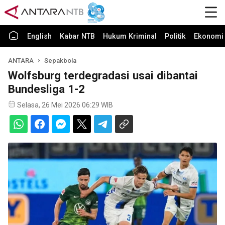
English
Kabar NTB
Hukum Kriminal
Politik
Ekonomi 
ANTARA
Sepakbola
Wolfsburg terdegradasi usai dibantai
Bundesliga 1-2
Selasa, 26 Mei 2026 06:29 WIB