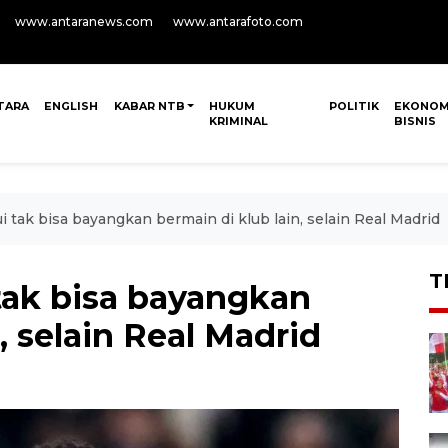
www.antaranews.com
www.antarafoto.com
TARA
ENGLISH
KABAR NTB
HUKUM
POLITIK
EKONOM
KRIMINAL
BISNIS
 tak bisa bayangkan bermain di klub lain, selain Real Madrid
T
tak bisa bayangkan
, selain Real Madrid