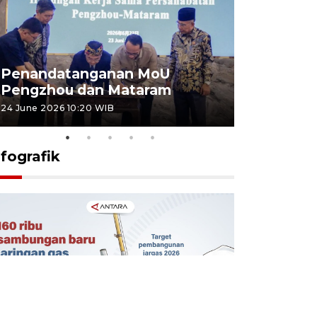
Penandatanganan MoU
Penanda
Pengzhou dan Mataram
Pengzhou
24 June 2026 10:20 WIB
23 June 2026 
nfografik