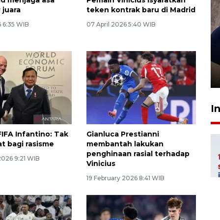
 juara
teken kontrak baru di Madrid
 6:35 WIB
07 April 2026 5:40 WIB
Sidang putusan terdakwa
pembunuhan Brigadir Nurhadi
10 March 2026 12:55 WIB
I
IFA Infantino: Tak
Gianluca Prestianni
t bagi rasisme
membantah lakukan
penghinaan rasial terhadap
2026 9:21 WIB
Vinicius
19 February 2026 8:41 WIB