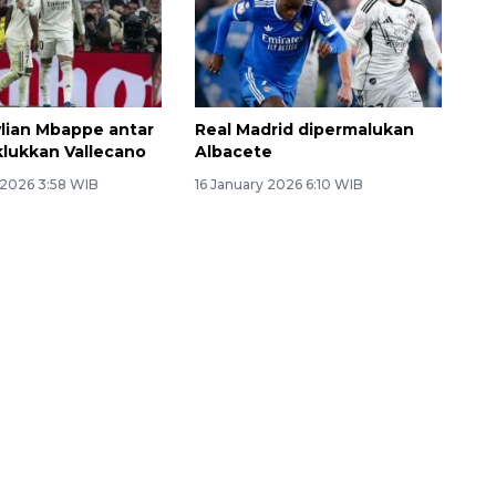
lian Mbappe antar
Real Madrid dipermalukan
klukkan Vallecano
Albacete
 2026 3:58 WIB
16 January 2026 6:10 WIB
Ekonomi triwulan II-2026
tumbuh 5,29 persen