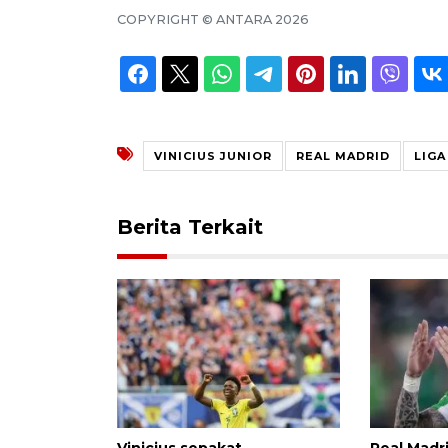
COPYRIGHT ©
ANTARA
2026
VINICIUS JUNIOR
REAL MADRID
LIGA
Berita Terkait
Vinicius sepakat
Real Madr