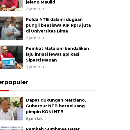
jelang Maulid
2 jam lalu
Polda NTB dalami dugaan
pungli beasiswa KIP Rp13 juta
di Universitas Bima
2 jam lalu
Pemkot Mataram kendalikan
laju inflasi lewat aplikasi
Sipasti Mapan
3 jam lalu
erpopuler
Dapat dukungan Marciano,
Gubernur NTB berpeluang
pimpin KONI NTB
6 jam lalu
Pemkab Sumbawa Barat