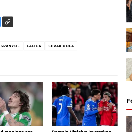
 SPANYOL
LALIGA
SEPAK BOLA
F
id menjaga asa
Pemain Vinicius isyaratkan