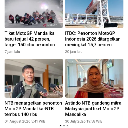
Tiket MotoGP Mandalika
ITDC: Penonton MotoGP
baru terjual 42 persen,
Indonesia 2026 ditargetkan
target 150 ribu penonton
meningkat 15,7 persen
7 jam lalu
20 jam lalu
3
NTB menargetkan penonton
Astindo NTB gandeng mitra
MotoGP Mandalika-NTB
Malaysia jual tiket MotoGP
tembus 140 ribu
Mandalika
04 August 2026 5:41 WIB
30 July 2026 19:58 WIB
2