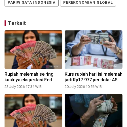
PARIWISATA INDONESIA
PEREKONOMIAN GLOBAL
Terkait
Rupiah melemah seiring
Kurs rupiah hari ini melemah
kuatnya ekspektasi Fed
jadi Rp17.977 per dolar AS
23 July 2026 17:34 WIB
20 July 2026 10:56 WIB
0