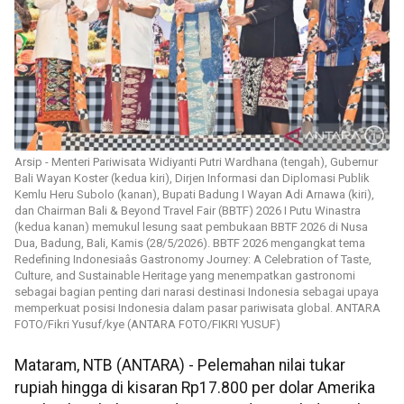
Arsip - Menteri Pariwisata Widiyanti Putri Wardhana (tengah), Gubernur
Bali Wayan Koster (kedua kiri), Dirjen Informasi dan Diplomasi Publik
Kemlu Heru Subolo (kanan), Bupati Badung I Wayan Adi Arnawa (kiri),
dan Chairman Bali & Beyond Travel Fair (BBTF) 2026 I Putu Winastra
(kedua kanan) memukul lesung saat pembukaan BBTF 2026 di Nusa
Dua, Badung, Bali, Kamis (28/5/2026). BBTF 2026 mengangkat tema
Redefining Indonesiaâs Gastronomy Journey: A Celebration of Taste,
Culture, and Sustainable Heritage yang menempatkan gastronomi
sebagai bagian penting dari narasi destinasi Indonesia sebagai upaya
memperkuat posisi Indonesia dalam pasar pariwisata global. ANTARA
FOTO/Fikri Yusuf/kye (ANTARA FOTO/FIKRI YUSUF)
Mataram, NTB (ANTARA) - Pelemahan nilai tukar
rupiah hingga di kisaran Rp17.800 per dolar Amerika