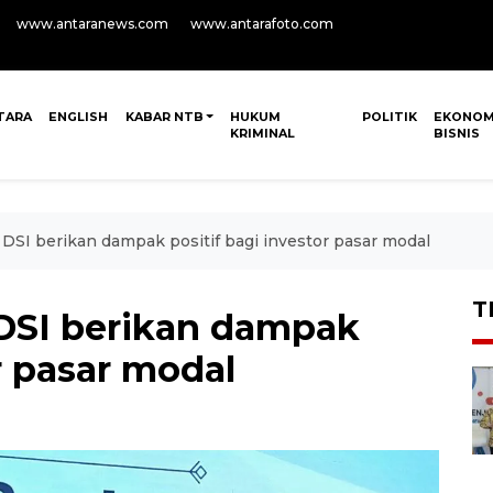
www.antaranews.com
www.antarafoto.com
TARA
ENGLISH
KABAR NTB
HUKUM
POLITIK
EKONOM
KRIMINAL
BISNIS
DSI berikan dampak positif bagi investor pasar modal
T
DSI berikan dampak
r pasar modal