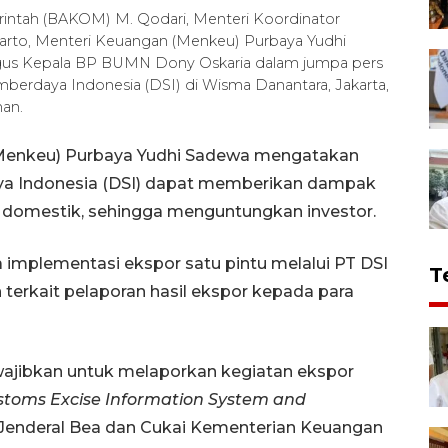
rintah (BAKOM) M. Qodari, Menteri Koordinator
arto, Menteri Keuangan (Menkeu) Purbaya Yudhi
igus Kepala BP BUMN Dony Oskaria dalam jumpa pers
mberdaya Indonesia (DSI) di Wisma Danantara, Jakarta,
man.
(Menkeu) Purbaya Yudhi Sadewa mengatakan
a Indonesia (DSI) dapat memberikan dampak
l domestik, sehingga menguntungkan investor.
 implementasi ekspor satu pintu melalui PT DSI
T
terkait pelaporan hasil ekspor kepada para
iwajibkan untuk melaporkan kegiatan ekspor
toms Excise Information System and
t Jenderal Bea dan Cukai Kementerian Keuangan