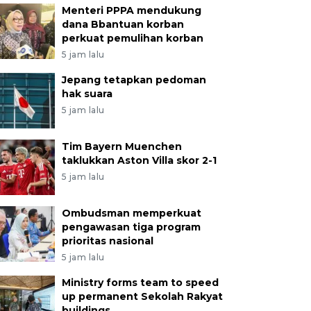
Menteri PPPA mendukung
dana Bbantuan korban
perkuat pemulihan korban
5 jam lalu
Jepang tetapkan pedoman
hak suara
5 jam lalu
Tim Bayern Muenchen
taklukkan Aston Villa skor 2-1
5 jam lalu
Ombudsman memperkuat
pengawasan tiga program
prioritas nasional
5 jam lalu
Ministry forms team to speed
up permanent Sekolah Rakyat
buildings