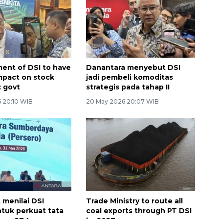
ment of DSI to have
Danantara menyebut DSI
impact on stock
jadi pembeli komoditas
 govt
strategis pada tahap II
 20:10 WIB
20 May 2026 20:07 WIB
menilai DSI
Trade Ministry to route all
ntuk perkuat tata
coal exports through PT DSI
Awas penipuan berbasis AI