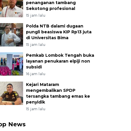
penanganan tambang
Sekotong profesional
15 jam lalu
Polda NTB dalami dugaan
pungli beasiswa KIP Rp13 juta
di Universitas Bima
15 jam lalu
Pemkab Lombok Tengah buka
layanan penukaran elpiji non
subsidi
16 jam lalu
Kejari Mataram
mengembalikan SPDP
tersangka tambang emas ke
penyidik
15 jam lalu
op News