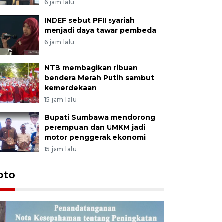
6 jam lalu
INDEF sebut PFII syariah
menjadi daya tawar pembeda
6 jam lalu
NTB membagikan ribuan
bendera Merah Putih sambut
kemerdekaan
15 jam lalu
Bupati Sumbawa mendorong
perempuan dan UMKM jadi
motor penggerak ekonomi
15 jam lalu
oto