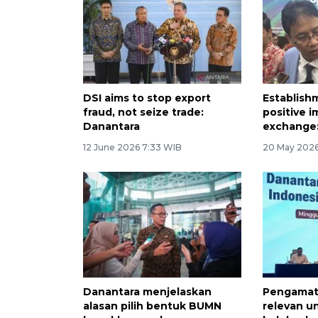
DSI aims to stop export
Establish
fraud, not seize trade:
positive 
Danantara
exchange:
12 June 2026 7:33 WIB
20 May 2026
Danantara menjelaskan
Pengamat 
alasan pilih bentuk BUMN
relevan u