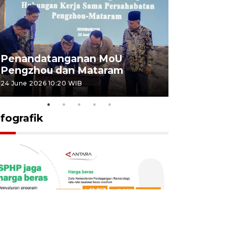
Penandatanganan MoU
Penanda
Pengzhou dan Mataram
Pengzhou
24 June 2026 10:20 WIB
23 June 2026 
nfografik