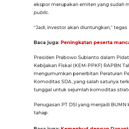
ekspor merupakan emiten yang sudah 
public
.
“Jadi, investor akan diuntungkan,” tegas
Baca juga:
Peningkatan peserta manca
Presiden Prabowo Subianto dalam Pid
Kebijakan Fiskal (KEM-PPKF) RAPBN Tah
mengumumkan penerbitan Peraturan Pem
Komoditas SDA, yang salah satunya ter
tunggal untuk sejumlah komoditas strat
Penugasan PT DSI yang menjadi BUMN kh
tahap.
Baca juga:
Kemenbud dengan Danantara