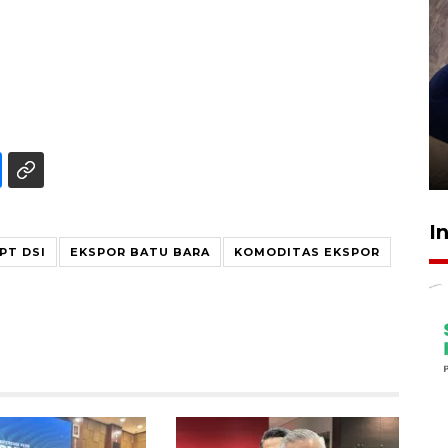
Sidang putusan terdakwa
pembunuhan Brigadir Nurhadi
10 March 2026 12:55 WIB
I
PT DSI
EKSPOR BATU BARA
KOMODITAS EKSPOR