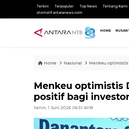
Terkini
Terpopuler
Top News
Tentang Kami
otomotif.antaranews.com
HOME
NUSAN
Home
Nasional
Menkeu optimistis 
Menkeu optimistis 
positif bagi investo
Senin, 1 Juni 2026 06:51 WIB