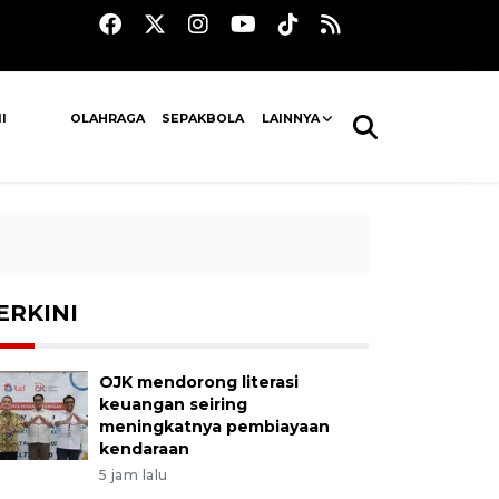
I
OLAHRAGA
SEPAKBOLA
LAINNYA
ERKINI
OJK mendorong literasi
keuangan seiring
meningkatnya pembiayaan
kendaraan
5 jam lalu