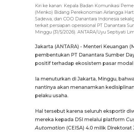
Kiri ke kanan: Kepala Badan Komunikasi Peme
(Menko) Bidang Perekonomian Airlangga Hart
Sadewa, dan COO Danantara Indonesia sekal
terkait persiapan operasional PT Danantara Su
Minggu (31/5/2026). ANTARA/Uyu Septiyati Li
Jakarta (ANTARA) - Menteri Keuangan 
pembentukan PT Danantara Sumber Day
positif terhadap ekosistem pasar moda
Ia menuturkan di Jakarta, Minggu, bahwa
nantinya akan menanamkan kedisiplinan 
pelaku usaha.
Hal tersebut karena seluruh eksportir d
mereka kepada DSI melalui platform
Cus
Automation
(CEISA) 4.0 milik Direktora