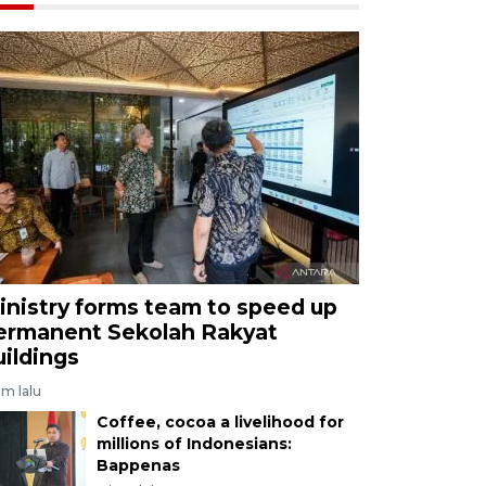
inistry forms team to speed up
ermanent Sekolah Rakyat
uildings
am lalu
Coffee, cocoa a livelihood for
millions of Indonesians:
Bappenas