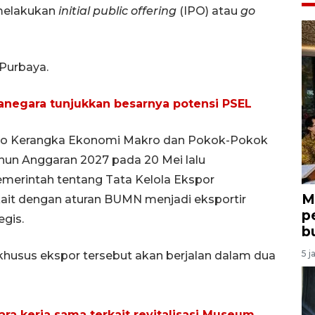
melakukan
initial public offering
(IPO) atau
go
 Purbaya.
negara tunjukkan besarnya potensi PSEL
ato Kerangka Ekonomi Makro dan Pokok-Pokok
un Anggaran 2027 pada 20 Mei lalu
erintah tentang Tata Kelola Ekspor
M
kait dengan aturan BUMN menjadi eksportir
p
egis.
b
5 j
usus ekspor tersebut akan berjalan dalam dua
 kerja sama terkait revitalisasi Museum