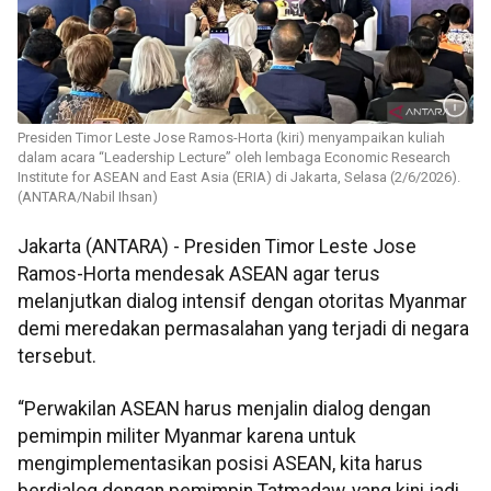
Presiden Timor Leste Jose Ramos-Horta (kiri) menyampaikan kuliah
dalam acara “Leadership Lecture” oleh lembaga Economic Research
Institute for ASEAN and East Asia (ERIA) di Jakarta, Selasa (2/6/2026).
(ANTARA/Nabil Ihsan)
Jakarta (ANTARA) - Presiden Timor Leste Jose
Ramos-Horta mendesak ASEAN agar terus
melanjutkan dialog intensif dengan otoritas Myanmar
demi meredakan permasalahan yang terjadi di negara
tersebut.
“Perwakilan ASEAN harus menjalin dialog dengan
pemimpin militer Myanmar karena untuk
mengimplementasikan posisi ASEAN, kita harus
berdialog dengan pemimpin Tatmadaw, yang kini jadi