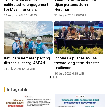
calibrated re-engagement
Ujian pertama John
for Myanmar crisis
Herdman
04 August 2026 20:41 WIB
31 July 2026 12:09 WIB
2
Batu bara berperan penting
Indonesia pushes ASEAN
di transisi energi ASEAN
toward long-term disaster
resilience
31 July 2026 12:03 WIB
2
30 July 2026 6:28 WIB
Infografik