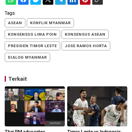
Tags:
ASEAN
KONFLIK MYANMAR
KONSENSUS LIMA POIN
KONSENSUS ASEAN
PRESIDEN TIMOR LESTE
JOSE RAMOS HORTA
DIALOG MYANMAR
Terkait
Thai PM advocates
Timor Leste vs Indonesia: