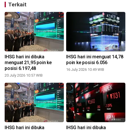
Terkait
IHSG hari ini dibuka
IHSG hari ini menguat 14,78
menguat 21,95 poin ke
poin ke posisi 6.056
posisi 6.197,48
16 July 2026 10:49 WIB
20 July 2026 10:57 WIB
0
IHSG hari ini dibuka
IHSG hari ini dibuka