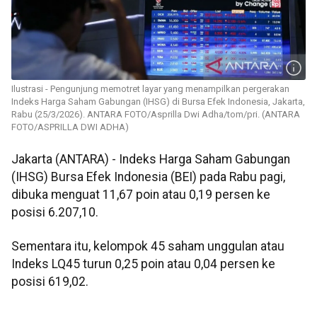
Ilustrasi - Pengunjung memotret layar yang menampilkan pergerakan
Indeks Harga Saham Gabungan (IHSG) di Bursa Efek Indonesia, Jakarta,
Rabu (25/3/2026). ANTARA FOTO/Asprilla Dwi Adha/tom/pri. (ANTARA
FOTO/ASPRILLA DWI ADHA)
Jakarta (ANTARA) - Indeks Harga Saham Gabungan
(IHSG) Bursa Efek Indonesia (BEI) pada Rabu pagi,
dibuka menguat 11,67 poin atau 0,19 persen ke
posisi 6.207,10.
Sementara itu, kelompok 45 saham unggulan atau
Indeks LQ45 turun 0,25 poin atau 0,04 persen ke
posisi 619,02.