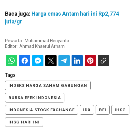
Baca juga:
Harga emas Antam hari ini Rp2,774
juta/gr
Pewarta : Muhammad Heriyanto
Editor :
Ahmad Khaerul Arham
Tags:
INDEKS HARGA SAHAM GABUNGAN
BURSA EFEK INDONESIA
INDONESIA STOCK EXCHANGE
IDX
BEI
IHSG
IHSG HARI INI