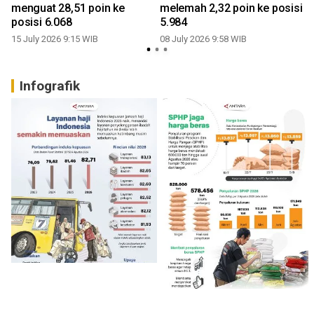
menguat 28,51 poin ke
melemah 2,32 poin ke posisi
posisi 6.068
5.984
15 July 2026 9:15 WIB
08 July 2026 9:58 WIB
0
Infografik