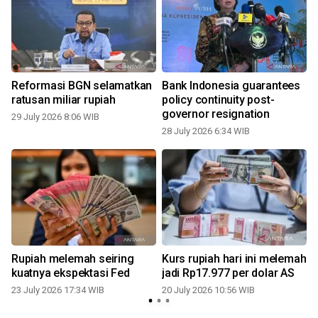
h
Reformasi BGN selamatkan
Bank Indonesia guarantees
ratusan miliar rupiah
policy continuity post-
governor resignation
29 July 2026 8:06 WIB
1
28 July 2026 6:34 WIB
Rupiah melemah seiring
Kurs rupiah hari ini melemah
kuatnya ekspektasi Fed
jadi Rp17.977 per dolar AS
23 July 2026 17:34 WIB
20 July 2026 10:56 WIB
0