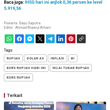
Baca juga:
IHSG hari ini anjlok 0,36 persen ke level
5.919,56
Pewarta : Bayu Saputra
Editor :
Ahmad Khaerul Arham
Tags:
RUPIAH
DOLAR AS
INFLASI
BI
KURS RUPIAH HARI INI
NILAI TUKAR RUPIAH
KURS RUPIAH
Terkait