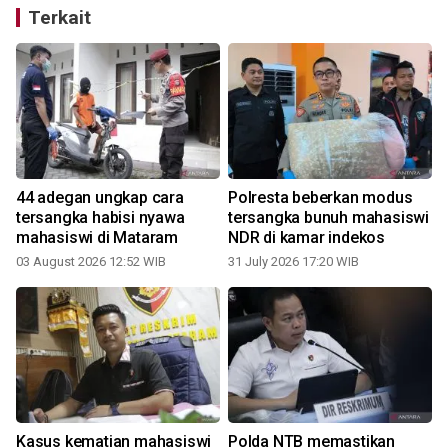
Terkait
44 adegan ungkap cara
Polresta beberkan modus
tersangka habisi nyawa
tersangka bunuh mahasiswi
mahasiswi di Mataram
NDR di kamar indekos
03 August 2026 12:52 WIB
31 July 2026 17:20 WIB
1
Kasus kematian mahasiswi
Polda NTB memastikan