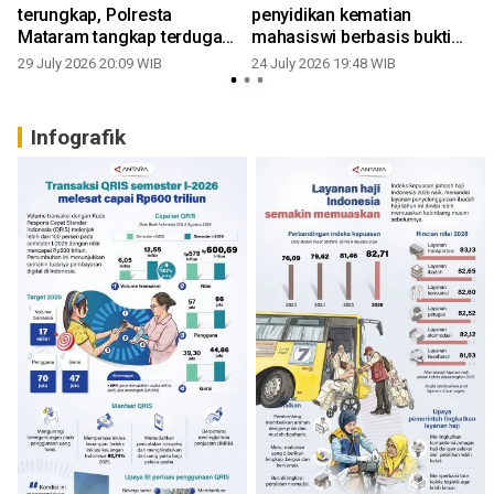
terungkap, Polresta
penyidikan kematian
Mataram tangkap terduga
mahasiswi berbasis bukti
pelaku
ilmiah
29 July 2026 20:09 WIB
24 July 2026 19:48 WIB
Infografik