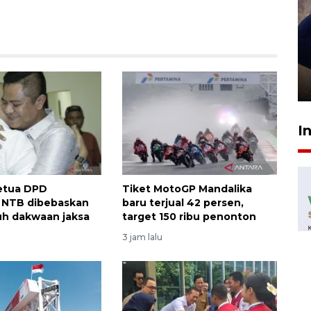
Sidang putusan terdakwa
pembunuhan Brigadir Nurhadi
10 March 2026 12:55 WIB
I
etua DPD
Tiket MotoGP Mandalika
 NTB dibebaskan
baru terjual 42 persen,
ruh dakwaan jaksa
target 150 ribu penonton
3 jam lalu