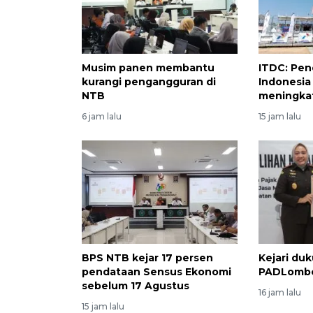
Musim panen membantu
ITDC: Pe
kurangi pengangguran di
Indonesia
NTB
meningkat
6 jam lalu
15 jam lalu
BPS NTB kejar 17 persen
Kejari du
pendataan Sensus Ekonomi
PADLomb
sebelum 17 Agustus
16 jam lalu
15 jam lalu