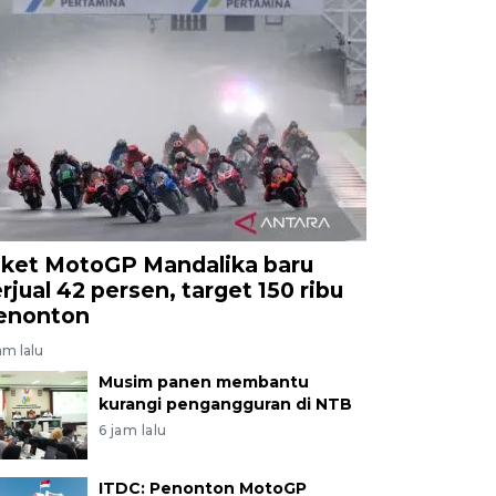
iket MotoGP Mandalika baru
erjual 42 persen, target 150 ribu
enonton
am lalu
Musim panen membantu
kurangi pengangguran di NTB
6 jam lalu
ITDC: Penonton MotoGP