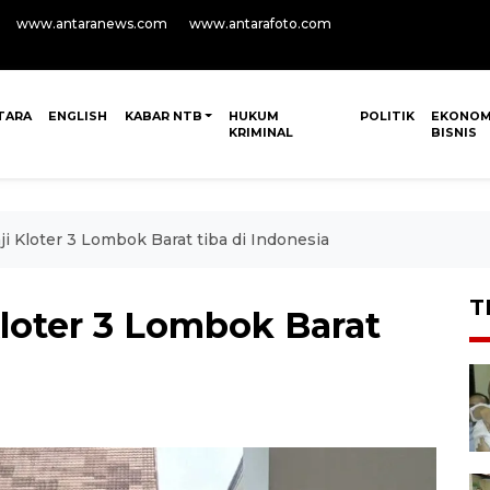
www.antaranews.com
www.antarafoto.com
TARA
ENGLISH
KABAR NTB
HUKUM
POLITIK
EKONOM
KRIMINAL
BISNIS
i Kloter 3 Lombok Barat tiba di Indonesia
T
loter 3 Lombok Barat