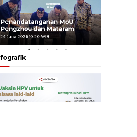
Penandatanganan MoU
Penanda
Pengzhou dan Mataram
Pengzhou
24 June 2026 10:20 WIB
23 June 2026 
nfografik