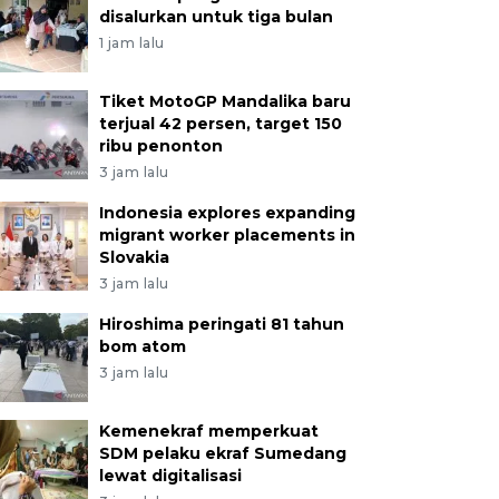
disalurkan untuk tiga bulan
1 jam lalu
Tiket MotoGP Mandalika baru
terjual 42 persen, target 150
ribu penonton
3 jam lalu
Indonesia explores expanding
migrant worker placements in
Slovakia
3 jam lalu
Hiroshima peringati 81 tahun
bom atom
3 jam lalu
Kemenekraf memperkuat
SDM pelaku ekraf Sumedang
lewat digitalisasi