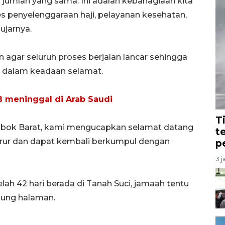
m jumlah yang sama. Ini adalah kebahagiaan kita
penyelenggaraan haji, pelayanan kesehatan,
ujarnya.
 agar seluruh proses berjalan lancar sehingga
h dalam keadaan selamat.
B meninggal di Arab Saudi
T
bok Barat, kami mengucapkan selamat datang
t
rur dan dapat kembali berkumpul dengan
p
3 j
h 42 hari berada di Tanah Suci, jamaah tentu
ung halaman.