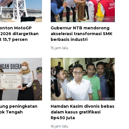
nonton MotoGP
Gubernur NTB mendorong
 2026 ditargetkan
akselerasi transformasi SMK
 15,7 persen
berbasis industri
15 jam lalu
Waspadai penyakit saat
kung peningkatan
Hamdan Kasim divonis bebas
ok Tengah
dalam kasus gratifikasi
musim kemarau
Rp450 juta
16 jam lalu