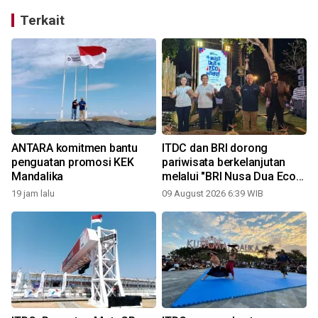
Terkait
a
ANTARA komitmen bantu
ITDC dan BRI dorong
penguatan promosi KEK
pariwisata berkelanjutan
Mandalika
melalui "BRI Nusa Dua Eco
Market 2026"
19 jam lalu
09 August 2026 6:39 WIB
1