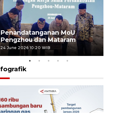
Penandatanganan MoU
Penanda
Pengzhou dan Mataram
Pengzhou
24 June 2026 10:20 WIB
23 June 2026 
nfografik