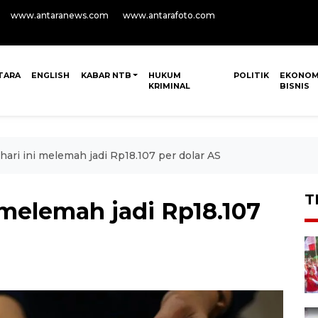
www.antaranews.com
www.antarafoto.com
TARA
ENGLISH
KABAR NTB
HUKUM
POLITIK
EKONOM
KRIMINAL
BISNIS
hari ini melemah jadi Rp18.107 per dolar AS
T
i melemah jadi Rp18.107