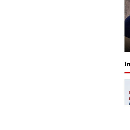
Sidang putusan terdakwa
pembunuhan Brigadir Nurhadi
10 March 2026 12:55 WIB
I