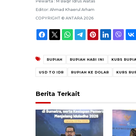
Pewarta :
M Baqir Idrus Alatas
Editor:
Ahmad Khaerul Arham
COPYRIGHT ©
ANTARA
2026
RUPIAH
RUPIAH HARI INI
KURS RUPI
USD TO IDR
RUPIAH KE DOLAR
KURS RUP
Berita Terkait