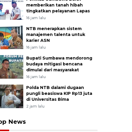
memberikan tanah hibah
tingkatkan pelayanan Lapas
16 jam lalu
NTB menerapkan sistem
manajemen talenta untuk
karier ASN
16 jam lalu
Bupati Sumbawa mendorong
budaya mitigasi bencana
dimulai dari masyarakat
16 jam lalu
Polda NTB dalami dugaan
pungli beasiswa KIP Rp13 juta
di Universitas Bima
2 jam lalu
op News