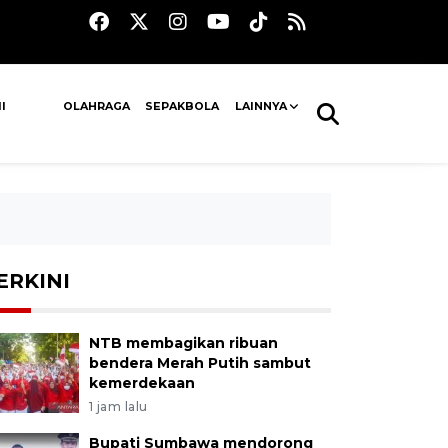
I
OLAHRAGA
SEPAKBOLA
LAINNYA
ERKINI
NTB membagikan ribuan
bendera Merah Putih sambut
kemerdekaan
1 jam lalu
Bupati Sumbawa mendorong