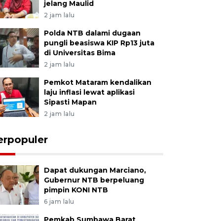
jelang Maulid
2 jam lalu
Polda NTB dalami dugaan
pungli beasiswa KIP Rp13 juta
di Universitas Bima
2 jam lalu
Pemkot Mataram kendalikan
laju inflasi lewat aplikasi
Sipasti Mapan
2 jam lalu
erpopuler
Dapat dukungan Marciano,
Gubernur NTB berpeluang
pimpin KONI NTB
6 jam lalu
Pemkab Sumbawa Barat