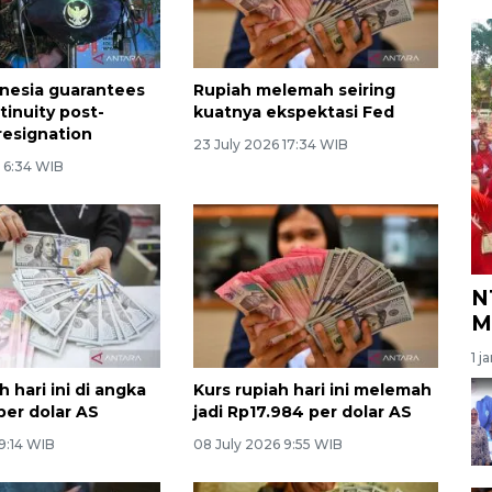
nesia guarantees
Rupiah melemah seiring
tinuity post-
kuatnya ekspektasi Fed
resignation
23 July 2026 17:34 WIB
6 6:34 WIB
N
M
1 j
h hari ini di angka
Kurs rupiah hari ini melemah
per dolar AS
jadi Rp17.984 per dolar AS
 9:14 WIB
08 July 2026 9:55 WIB