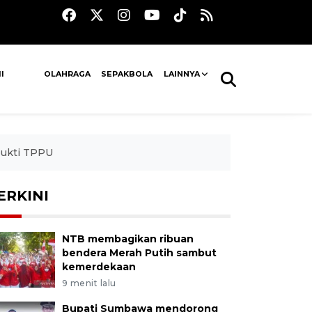
I
OLAHRAGA
SEPAKBOLA
LAINNYA
bukti TPPU
ERKINI
NTB membagikan ribuan
bendera Merah Putih sambut
kemerdekaan
9 menit lalu
Bupati Sumbawa mendorong