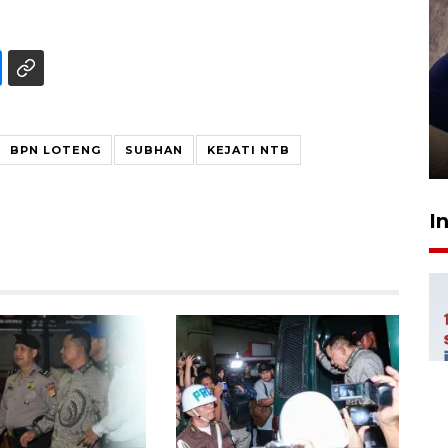
Sidang putusan terdakwa
pembunuhan Brigadir Nurhadi
BPN LOTENG
SUBHAN
KEJATI NTB
10 March 2026 12:55 WIB
I