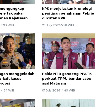
 mengungkap
KPK menjelaskan kronologi
rie tak pakai
penitipan penahanan Febrie
anan Kejaksaan
di Rutan KPK
6 6:03 WIB
25 July 2026 5:58 WIB
ngan menggeledah
Polda NTB gandeng PPATK
terkait kasus
perkuat TPPU bandar sabu
rupsi
asal Mataram
6 4:34 WIB
01 July 2026 14:49 WIB
Ekonomi triwulan II-2026
tumbuh 5,29 persen