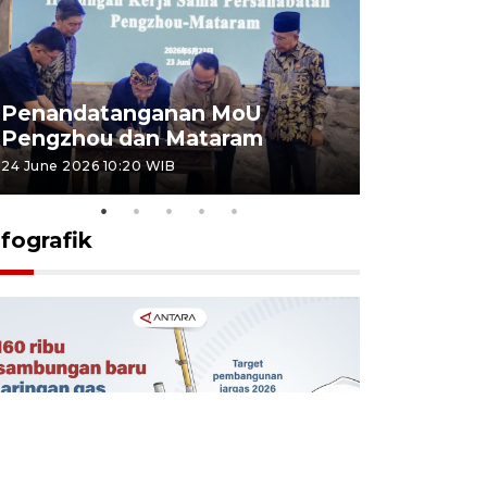
Penandatanganan MoU
Penanda
Pengzhou dan Mataram
Pengzhou
24 June 2026 10:20 WIB
23 June 2026 
nfografik