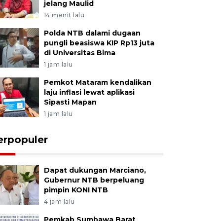
jelang Maulid
14 menit lalu
Polda NTB dalami dugaan
pungli beasiswa KIP Rp13 juta
di Universitas Bima
1 jam lalu
Pemkot Mataram kendalikan
laju inflasi lewat aplikasi
Sipasti Mapan
1 jam lalu
erpopuler
Dapat dukungan Marciano,
Gubernur NTB berpeluang
pimpin KONI NTB
4 jam lalu
Pemkab Sumbawa Barat