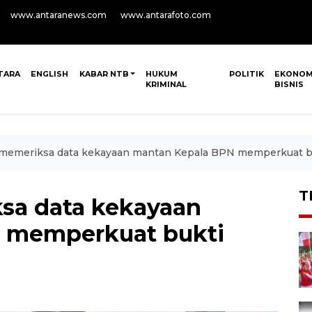
www.antaranews.com
www.antarafoto.com
TARA
ENGLISH
KABAR NTB
HUKUM
POLITIK
EKONOM
KRIMINAL
BISNIS
 memeriksa data kekayaan mantan Kepala BPN memperkuat 
T
sa data kekayaan
 memperkuat bukti