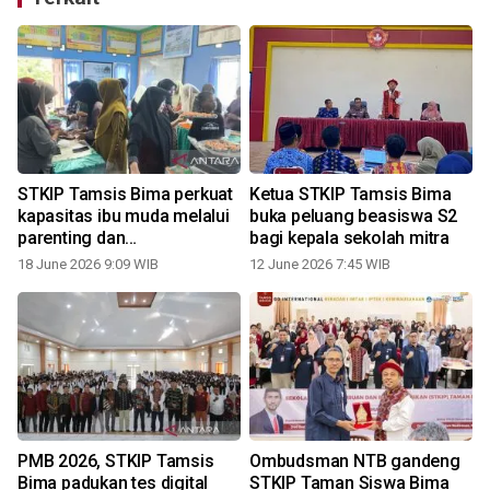
STKIP Tamsis Bima perkuat
Ketua STKIP Tamsis Bima
kapasitas ibu muda melalui
buka peluang beasiswa S2
parenting dan
bagi kepala sekolah mitra
kewirausahaan
18 June 2026 9:09 WIB
12 June 2026 7:45 WIB
PMB 2026, STKIP Tamsis
Ombudsman NTB gandeng
g
Bima padukan tes digital
STKIP Taman Siswa Bima