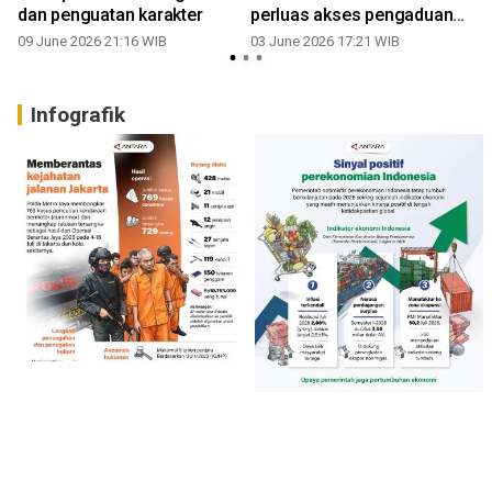
dan penguatan karakter
perluas akses pengaduan
pelayanan publik
09 June 2026 21:16 WIB
03 June 2026 17:21 WIB
Infografik