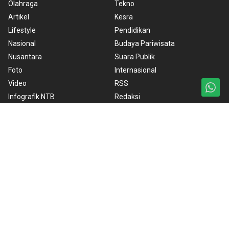
Olahraga
Tekno
Artikel
Kesra
Lifestyle
Pendidikan
Nasional
Budaya Pariwisata
Nusantara
Suara Publik
Foto
Internasional
Video
RSS
Infografik NTB
Redaksi
ANTARA Foto
BrandA
Ketentuan Penggunaan
Kebijakan Cookie
Kebijakan Privasi
Pedoman Media Siber
Copyright © 2026 ANTARA