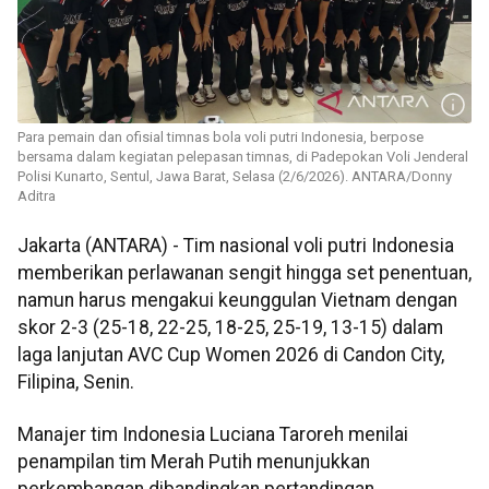
Para pemain dan ofisial timnas bola voli putri Indonesia, berpose
bersama dalam kegiatan pelepasan timnas, di Padepokan Voli Jenderal
Polisi Kunarto, Sentul, Jawa Barat, Selasa (2/6/2026). ANTARA/Donny
Aditra
Jakarta (ANTARA) - Tim nasional voli putri Indonesia
memberikan perlawanan sengit hingga set penentuan,
namun harus mengakui keunggulan Vietnam dengan
skor 2-3 (25-18, 22-25, 18-25, 25-19, 13-15) dalam
laga lanjutan AVC Cup Women 2026 di Candon City,
Filipina, Senin.
Manajer tim Indonesia Luciana Taroreh menilai
penampilan tim Merah Putih menunjukkan
perkembangan dibandingkan pertandingan