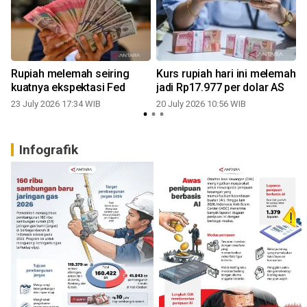
Rupiah melemah seiring
Kurs rupiah hari ini melemah
kuatnya ekspektasi Fed
jadi Rp17.977 per dolar AS
23 July 2026 17:34 WIB
20 July 2026 10:56 WIB
0
Infografik