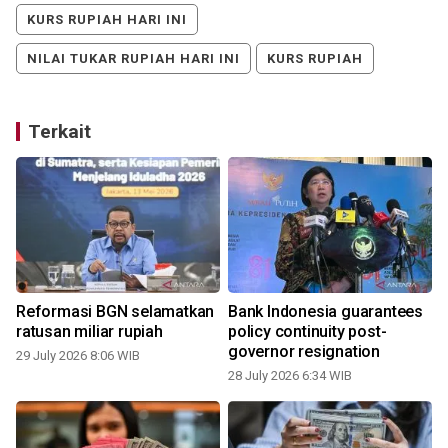
KURS RUPIAH HARI INI
NILAI TUKAR RUPIAH HARI INI
KURS RUPIAH
Terkait
h
Reformasi BGN selamatkan
Bank Indonesia guarantees
ratusan miliar rupiah
policy continuity post-
governor resignation
29 July 2026 8:06 WIB
1
28 July 2026 6:34 WIB