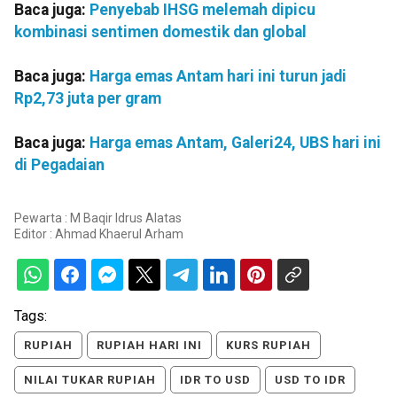
Baca juga:
Penyebab IHSG melemah dipicu
kombinasi sentimen domestik dan global
Baca juga:
Harga emas Antam hari ini turun jadi
Rp2,73 juta per gram
Baca juga:
Harga emas Antam, Galeri24, UBS hari ini
di Pegadaian
Pewarta : M Baqir Idrus Alatas
Editor :
Ahmad Khaerul Arham
Tags:
RUPIAH
RUPIAH HARI INI
KURS RUPIAH
NILAI TUKAR RUPIAH
IDR TO USD
USD TO IDR