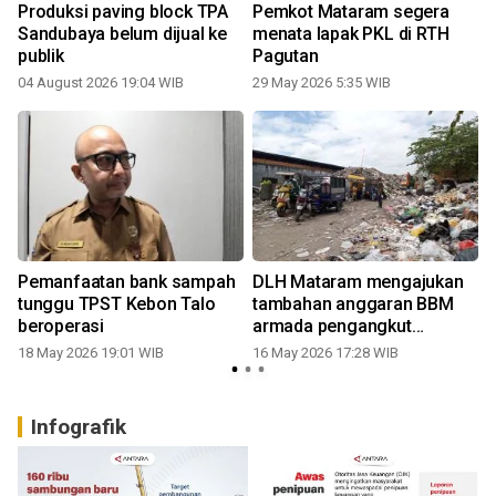
Produksi paving block TPA
Pemkot Mataram segera
Sandubaya belum dijual ke
menata lapak PKL di RTH
publik
Pagutan
04 August 2026 19:04 WIB
29 May 2026 5:35 WIB
Pemanfaatan bank sampah
DLH Mataram mengajukan
tunggu TPST Kebon Talo
tambahan anggaran BBM
beroperasi
armada pengangkut
sampah
18 May 2026 19:01 WIB
16 May 2026 17:28 WIB
Infografik