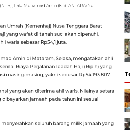
(NTB), Lalu Muhamad Amin (kiri). ANTARA/Nur
dan Umrah (Kemenhaj) Nusa Tenggara Barat
i yang wafat di tanah suci akan dipenuhi,
li waris sebesar Rp54,1 juta.
mad Amin di Mataram, Selasa, mengatakan ahli
nilai Biaya Perjalanan Ibadah Haji (Bipih) yang
T
si masing-masing, yakni sebesar Rp54.193.807.
si yang akan diterima ahli waris. Nilainya setara
g dibayarkan jamaah pada tahun ini sesuai
n menyerahkan seluruh barang milik jamaah yang