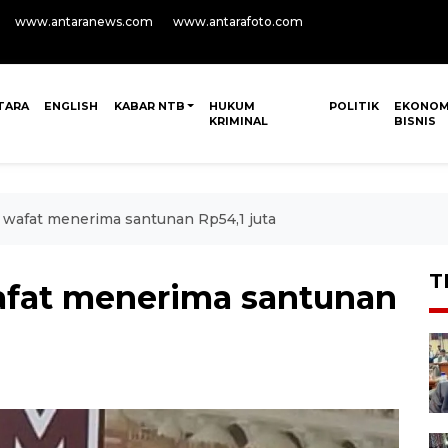
www.antaranews.com
www.antarafoto.com
TARA
ENGLISH
KABAR NTB
HUKUM
POLITIK
EKONOM
KRIMINAL
BISNIS
 wafat menerima santunan Rp54,1 juta
T
afat menerima santunan