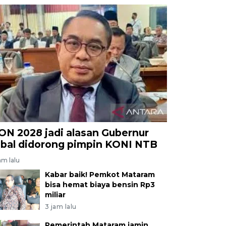
ON 2028 jadi alasan Gubernur
qbal didorong pimpin KONI NTB
am lalu
Kabar baik! Pemkot Mataram
bisa hemat biaya bensin Rp3
miliar
3 jam lalu
Pemerintah Mataram jamin