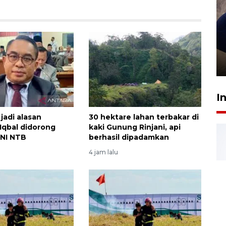
Sidang putusan terdakwa
pembunuhan Brigadir Nurhadi
10 March 2026 12:55 WIB
I
jadi alasan
30 hektare lahan terbakar di
Iqbal didorong
kaki Gunung Rinjani, api
ONI NTB
berhasil dipadamkan
4 jam lalu