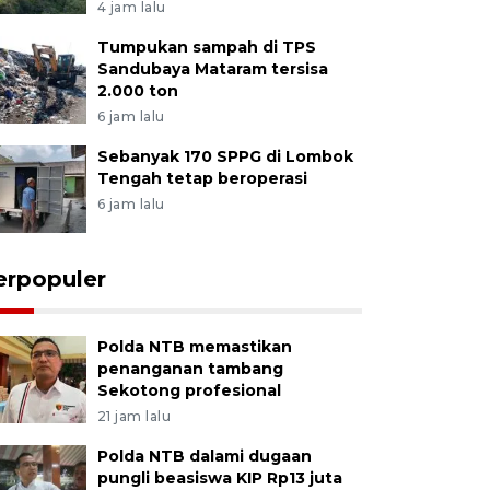
4 jam lalu
Tumpukan sampah di TPS
Sandubaya Mataram tersisa
2.000 ton
6 jam lalu
Sebanyak 170 SPPG di Lombok
Tengah tetap beroperasi
6 jam lalu
erpopuler
Polda NTB memastikan
penanganan tambang
Sekotong profesional
21 jam lalu
Polda NTB dalami dugaan
pungli beasiswa KIP Rp13 juta