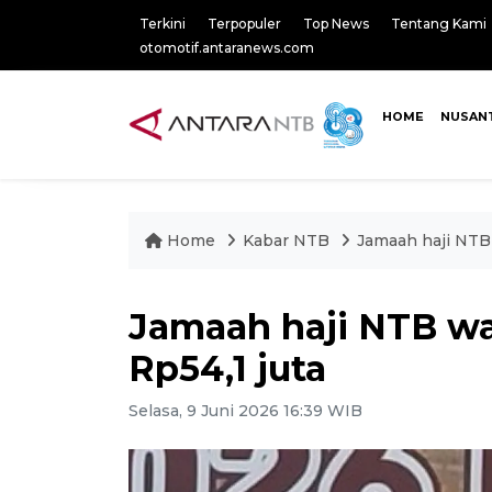
Terkini
Terpopuler
Top News
Tentang Kami
otomotif.antaranews.com
HOME
NUSAN
Home
Kabar NTB
Jamaah haji NTB
Jamaah haji NTB w
Rp54,1 juta
Selasa, 9 Juni 2026 16:39 WIB