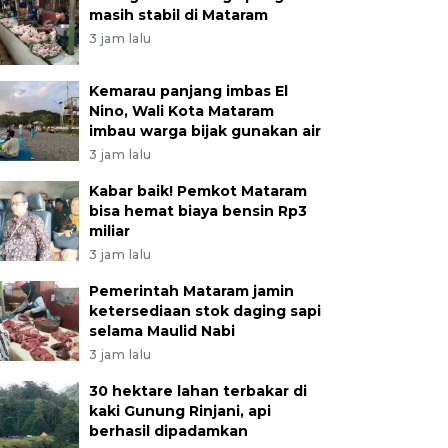
masih stabil di Mataram
3 jam lalu
Kemarau panjang imbas El
Nino, Wali Kota Mataram
imbau warga bijak gunakan air
3 jam lalu
Kabar baik! Pemkot Mataram
bisa hemat biaya bensin Rp3
miliar
3 jam lalu
Pemerintah Mataram jamin
ketersediaan stok daging sapi
selama Maulid Nabi
3 jam lalu
30 hektare lahan terbakar di
kaki Gunung Rinjani, api
berhasil dipadamkan