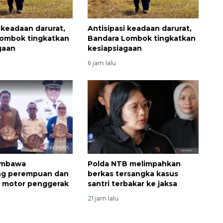
 keadaan darurat,
Antisipasi keadaan darurat,
Lombok tingkatkan
Bandara Lombok tingkatkan
gaan
kesiapsiagaan
6 jam lalu
umbawa
Polda NTB melimpahkan
g perempuan dan
berkas tersangka kasus
i motor penggerak
santri terbakar ke jaksa
160 ribu sambungan baru
jaringan gas 2026
21 jam lalu