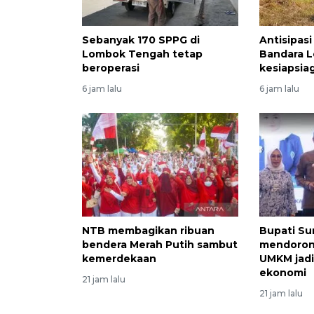
Sebanyak 170 SPPG di
Antisipasi
Lombok Tengah tetap
Bandara 
beroperasi
kesiapsia
6 jam lalu
6 jam lalu
NTB membagikan ribuan
Bupati S
bendera Merah Putih sambut
mendoron
kemerdekaan
UMKM jad
ekonomi
21 jam lalu
21 jam lalu