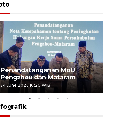
oto
Penandatanganan MoU
Penanda
Pengzhou dan Mataram
Pengzhou
24 June 2026 10:20 WIB
23 June 2026 
nfografik