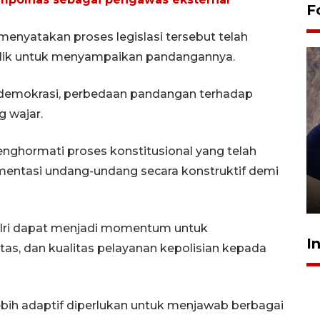
F
menyatakan proses legislasi tersebut telah
lik untuk menyampaikan pandangannya.
demokrasi, perbedaan pandangan terhadap
 wajar.
enghormati proses konstitusional yang telah
Sidang putusan terdakwa
entasi undang-undang secara konstruktif demi
pembunuhan Brigadir Nurhadi
10 March 2026 12:55 WIB
ri dapat menjadi momentum untuk
I
as, dan kualitas pelayanan kepolisian kepada
ebih adaptif diperlukan untuk menjawab berbagai