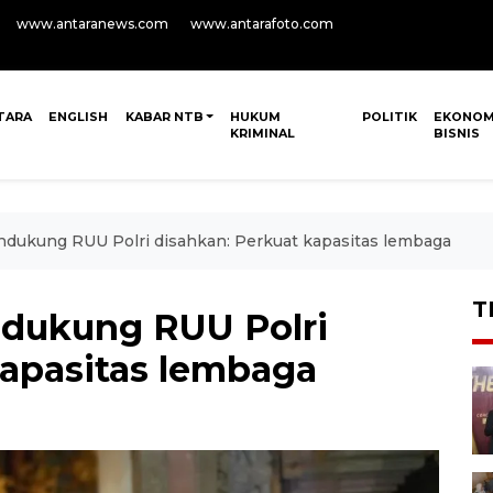
www.antaranews.com
www.antarafoto.com
TARA
ENGLISH
KABAR NTB
HUKUM
POLITIK
EKONOM
KRIMINAL
BISNIS
ukung RUU Polri disahkan: Perkuat kapasitas lembaga
T
dukung RUU Polri
kapasitas lembaga