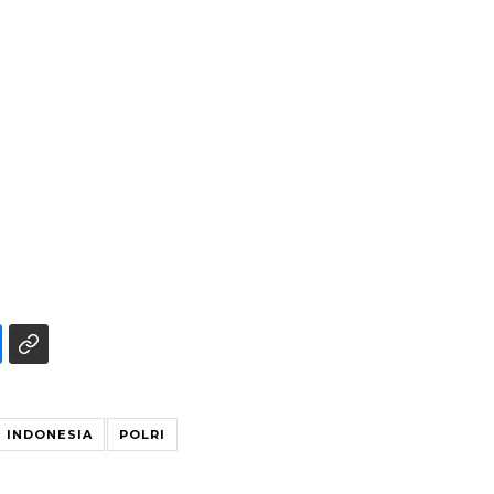
Ekonomi triwulan II-2026
tumbuh 5,29 persen
 INDONESIA
POLRI