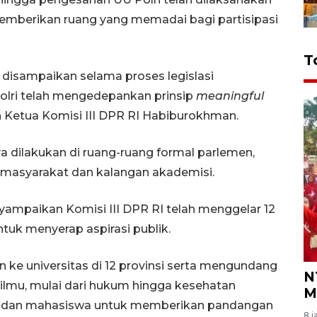
emberikan ruang yang memadai bagi partisipasi
T
 disampaikan selama proses legislasi
lri telah mengedepankan prinsip
meaningful
Ketua Komisi III DPR RI Habiburokhman.
 dilakukan di ruang-ruang formal parlemen,
 masyarakat dan kalangan akademisi.
mpaikan Komisi III DPR RI telah menggelar 12
uk menyerap aspirasi publik.
n ke universitas di 12 provinsi serta mengundang
N
in ilmu, mulai dari hukum hingga kesehatan
M
l, dan mahasiswa untuk memberikan pandangan
8 j