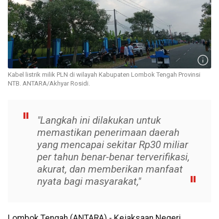
Kabel listrik milik PLN di wilayah Kabupaten Lombok Tengah Provinsi
NTB. ANTARA/Akhyar Rosidi.
"Langkah ini dilakukan untuk
memastikan penerimaan daerah
yang mencapai sekitar Rp30 miliar
per tahun benar-benar terverifikasi,
akurat, dan memberikan manfaat
nyata bagi masyarakat,"
Lombok Tengah (ANTARA) - Kejaksaan Negeri