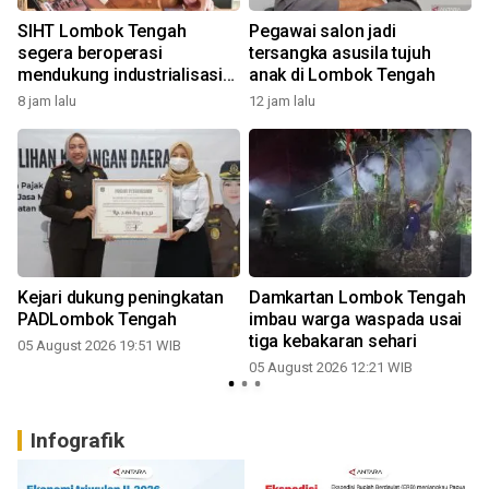
SIHT Lombok Tengah
Pegawai salon jadi
segera beroperasi
tersangka asusila tujuh
mendukung industrialisasi
anak di Lombok Tengah
tembakau
8 jam lalu
12 jam lalu
n
Kejari dukung peningkatan
Damkartan Lombok Tengah
PADLombok Tengah
imbau warga waspada usai
tiga kebakaran sehari
05 August 2026 19:51 WIB
05 August 2026 12:21 WIB
Infografik