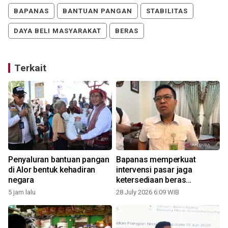
BAPANAS
BANTUAN PANGAN
STABILITAS
DAYA BELI MASYARAKAT
BERAS
Terkait
Penyaluran bantuan pangan
Bapanas memperkuat
di Alor bentuk kehadiran
intervensi pasar jaga
negara
ketersediaan beras
premium
5 jam lalu
28 July 2026 6:09 WIB
1