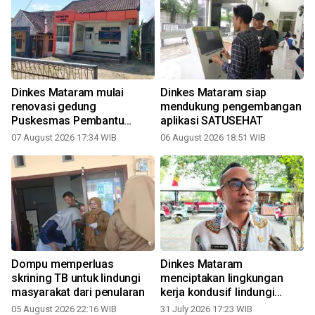
Dinkes Mataram mulai
Dinkes Mataram siap
renovasi gedung
mendukung pengembangan
Puskesmas Pembantu
aplikasi SATUSEHAT
Monjok
07 August 2026 17:34 WIB
06 August 2026 18:51 WIB
3
Dompu memperluas
Dinkes Mataram
skrining TB untuk lindungi
menciptakan lingkungan
masyarakat dari penularan
kerja kondusif lindungi
dokter muda
05 August 2026 22:16 WIB
31 July 2026 17:23 WIB
2